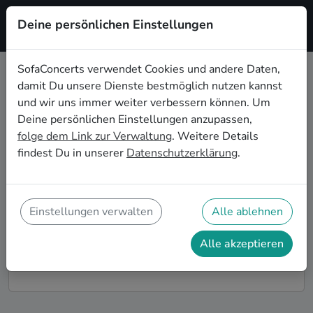
Deine persönlichen Einstellungen
Registrieren
SofaConcerts verwendet Cookies und andere Daten,
damit Du unsere Dienste bestmöglich nutzen kannst
Dein Folk Wohnzimmerkonzert in
und wir uns immer weiter verbessern können. Um
Heidelberg
Deine persönlichen Einstellungen anzupassen,
folge dem Link zur Verwaltung
. Weitere Details
Buche Folk Bands und Musiker*innen für Dein
findest Du in unserer
Datenschutzerklärung
.
Wohnzimmerkonzert in Heidelberg! Unsere Live-Acts
verwandeln Dein Zuhause zu Deiner ganz privaten
Bühne. Auf SofaConcerts findest Du professionelle
Folk Live-Acts, die genau zu Deinen Vorstellungen
Einstellungen verwalten
Alle ablehnen
und Deinem Wohnzimmerkonzert passen.
Alle akzeptieren
So funktioniert's!
Finde Künstler*innen