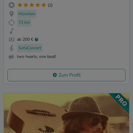
(2)
München
73 km
ab 200 €
SofaConcert
two hearts, one beat!
Zum Profil