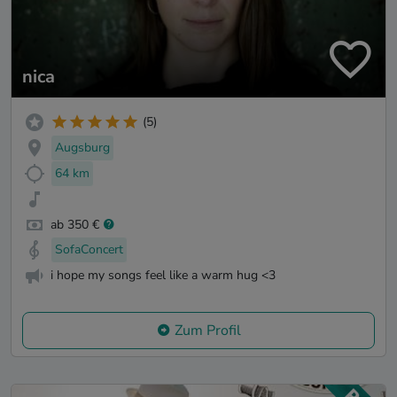
nica
(5)
Augsburg
64 km
ab 350 €
SofaConcert
i hope my songs feel like a warm hug <3
Zum Profil