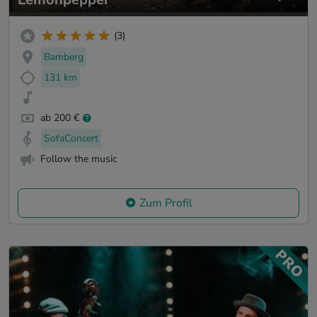
(3)
Bamberg
131 km
ab 200 €
SofaConcert
Follow the music
Zum Profil