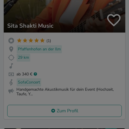
Sita Shakti Music
(1)
Pfaffenhofen an der Ilm
29 km
ab 340 €
SofaConcert
Handgemachte Akustikmusik für dein Event (Hochzeit,
Taufe, Y...
Zum Profil