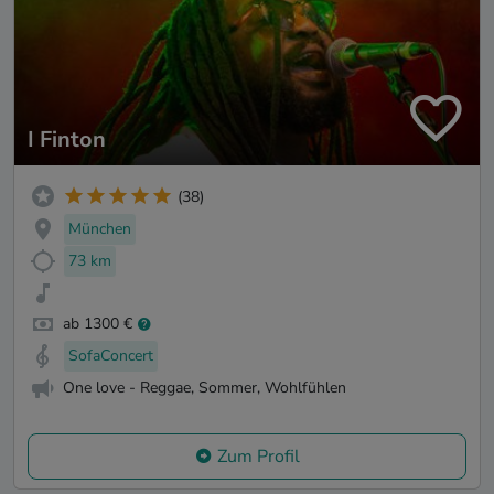
I Finton
(38)
München
73 km
ab 1300 €
SofaConcert
One love - Reggae, Sommer, Wohlfühlen
Zum Profil