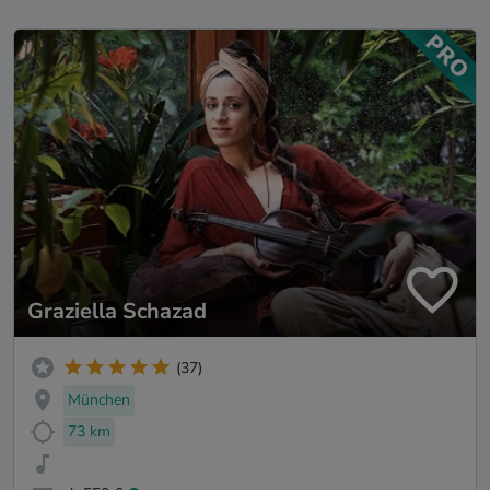
Graziella Schazad
(37)
München
73 km