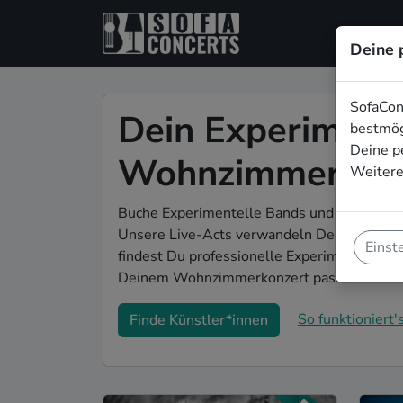
Deine 
SofaCon
Dein Experiment
bestmög
Deine p
Wohnzimmerkonz
Weitere
Buche Experimentelle Bands und Musiker*i
Unsere Live-Acts verwandeln Dein Zuhause 
Einst
findest Du professionelle Experimentelle L
Deinem Wohnzimmerkonzert passen.
So funktioniert's
Finde Künstler*innen