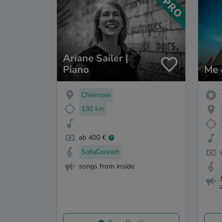
Ariane Sailer |
Piano
Me 
Chiemsee
130 km
ab 400 €
SofaConcert
songs from inside