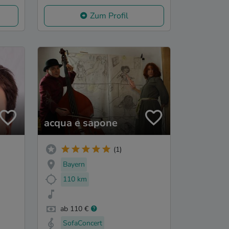
Zum Profil
acqua e sapone
(1)
Bayern
110 km
ab 110 €
SofaConcert