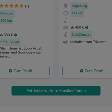
Augsburg
(1)
114 km
München
105 km
ab 450 €
SofaConcert
ab 330 €
Melodien zum Träumen
SofaConcert
Kilian Unger ist Loop Artist,
Sänger und Soundsammler.
Seine...
Zum Profil
Zum Profil
Entdecke weitere Musiker*innen