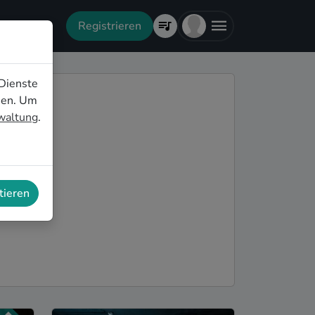
Registrieren
Dienste
nen. Um
rwaltung
.
tieren