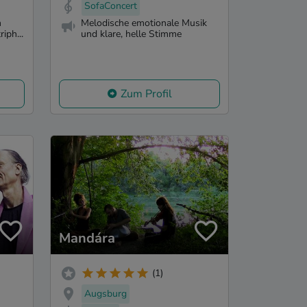
SofaConcert
n
Melodische emotionale Musik
riph...
und klare, helle Stimme
Zum Profil
Mandára
(1)
Augsburg