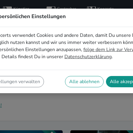
Künstler
Gastgeber
Konzerte
entdecken
finden
besuchen
persönlichen Einstellungen
certs verwendet Cookies und andere Daten, damit Du unsere 
elle
lich nutzen kannst und wir uns immer weiter verbessern kön
ersönlichen Einstellungen anzupassen,
folge dem Link zur Ve
ert in Regensburg
 Details findest Du in unserer
Datenschutzerklärung
.
nnen für Dein Wohnzimmerkonzert in Regensburg!
zu Deiner ganz privaten Bühne. Auf SofaConcerts
ellungen verwalten
Alle ablehnen
Alle akzep
ive-Acts, die genau zu Deinen Vorstellungen und
!