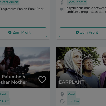
SofaConcert
SofaConcert
psychedelic music betwee
Progressive Fusion Funk Rock
ambient , prog , classical , t
Zum Profil
Zum Profil
 Palumbo //
ther Mother
EARPLANT
Fürth
Waal
96 km
150 km