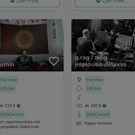
Zum Profil
Zum Profil
g.rag / zelig
jsmin
implosion deluxxe
München
München
105 km
105 km
ab 110 €
ab 150 €
SofaConcert
SofaConcert
Ich experimentiere mit
happy nowave
kompakter Elektronik.