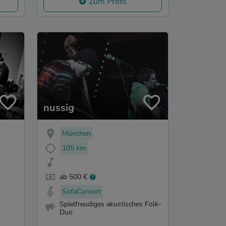
Zum Profil
nussig
München
105 km
ab 500 €
SofaConcert
Spielfreudiges akustisches Folk-
Duo