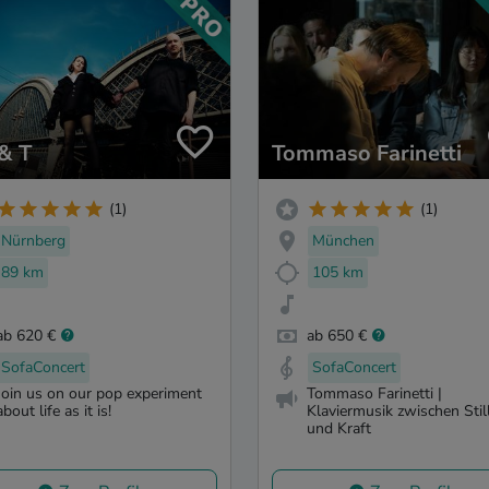
& T
Tommaso Farinetti
(1)
(1)
Nürnberg
München
89 km
105 km
ab 620 €
ab 650 €
SofaConcert
SofaConcert
Join us on our pop experiment
Tommaso Farinetti |
about life as it is!
Klaviermusik zwischen Stil
und Kraft