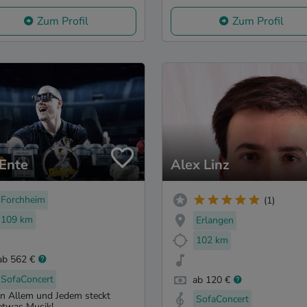
Zum Profil
Zum Profil
Ente
Alex Linz
Forchheim
(1)
109 km
Erlangen
102 km
ab 562 €
SofaConcert
ab 120 €
In Allem und Jedem steckt
SofaConcert
etwas Musik!