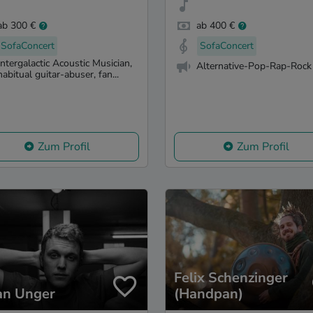
ab 300 €
ab 400 €
SofaConcert
SofaConcert
Intergalactic Acoustic Musician,
Alternative-Pop-Rap-Rock
habitual guitar-abuser, fan...
Zum Profil
Zum Profil
Felix Schenzinger
ian Unger
(Handpan)