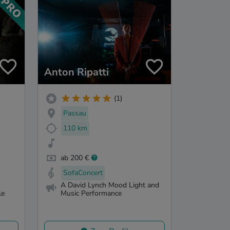
Anton Ripatti
(1)
Passau
110 km
ab 200 €
SofaConcert
A David Lynch Mood Light and
le
Music Performance