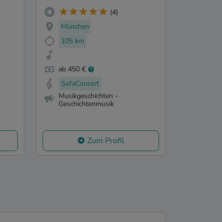
(4)
München
105 km
ab 450 €
SofaConcert
Musikgeschichten -
Geschichtenmusik
Zum Profil