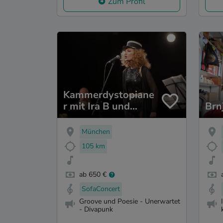
Zum Profil
Kammerdystopiane
r mit Ira B und
Brn
André Schwager
München
105 km
ab 650 €
SofaConcert
Groove und Poesie - Unerwartet
- Divapunk