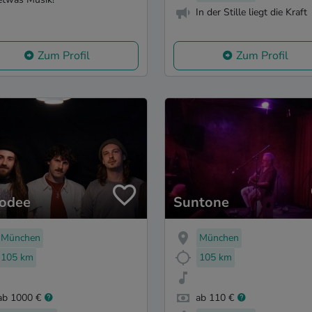
In der Stille liegt die Kraft
Zum Profil
Zum Profil
odee
Suntone
München
München
105 km
105 km
ab 1000 €
ab 110 €