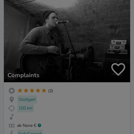
Complaints
(2)
Stuttgart
150 km
ab None €
SofaConcert