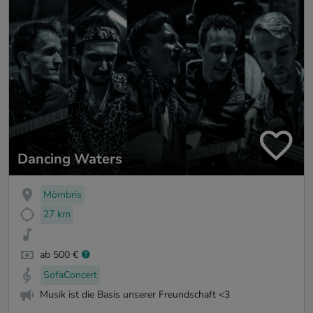
Dancing Waters
Mömbris
27 km
ab 500 €
SofaConcert
Musik ist die Basis unserer Freundschaft <3