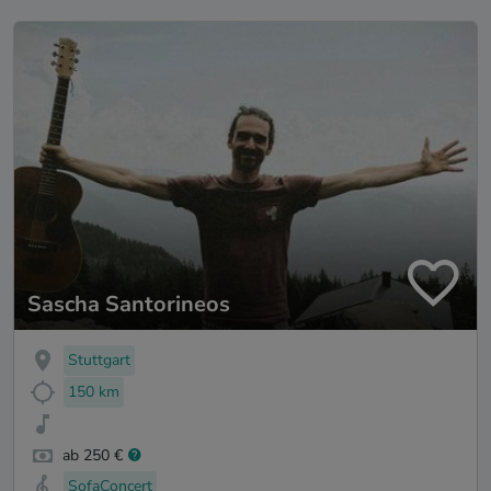
Sascha Santorineos
Stuttgart
150 km
ab 250 €
SofaConcert