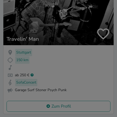
Travelin' Man
Stuttgart
150 km
ab 250 €
SofaConcert
Garage Surf Stoner Psych Punk
Zum Profil