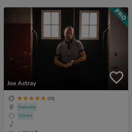
Joe Astray
(33)
Karlsruhe
124 km