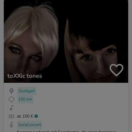
toXXic tones
Stuttgart
150 km
ab 150 €
SofaConcert