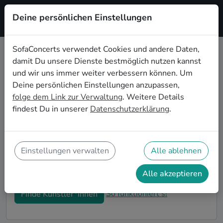
Deine persönlichen Einstellungen
Registrieren
SofaConcerts verwendet Cookies und andere Daten,
damit Du unsere Dienste bestmöglich nutzen kannst
Dein Punk Wohnzimmerkonzert in
und wir uns immer weiter verbessern können. Um
Offenbach am Main
Deine persönlichen Einstellungen anzupassen,
folge dem Link zur Verwaltung
. Weitere Details
Buche Punk Bands und Musiker*innen für Dein
findest Du in unserer
Datenschutzerklärung
.
Wohnzimmerkonzert in Offenbach am Main! Unsere
Live-Acts verwandeln Dein Zuhause zu Deiner ganz
privaten Bühne. Auf SofaConcerts findest Du
professionelle Punk Live-Acts, die genau zu Deinen
Einstellungen verwalten
Alle ablehnen
Vorstellungen und Deinem Wohnzimmerkonzert
passen.
Alle akzeptieren
So funktioniert's!
Finde Künstler*innen