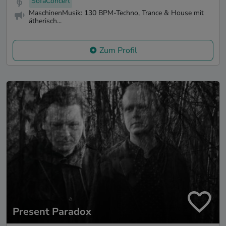
SofaConcert
MaschinenMusik: 130 BPM-Techno, Trance & House mit
ätherisch...
Zum Profil
Present Paradox