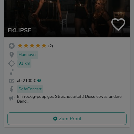
EKLIPSE
(2)
Hannover
91 km
ab 2100 €
SofaConcert
Ein rockig-poppiges Streichquartett! Diese etwas andere
Band...
Zum Profil