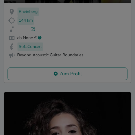
Rheinberg
144 km
(2)
ab None €
SofaConcert
Beyond Acoustic Guitar Boundaries
Zum Profil