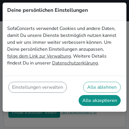
Deine persönlichen Einstellungen
Registrieren
SofaConcerts verwendet Cookies und andere Daten,
damit Du unsere Dienste bestmöglich nutzen kannst
Dein Electronic
und wir uns immer weiter verbessern können. Um
Wohnzimmerkonzert in Bielefeld
Deine persönlichen Einstellungen anzupassen,
folge dem Link zur Verwaltung
. Weitere Details
Buche Electronic Bands und Musiker*innen für Dein
findest Du in unserer
Datenschutzerklärung
.
Wohnzimmerkonzert in Bielefeld! Unsere Live-Acts
verwandeln Dein Zuhause zu Deiner ganz privaten
Bühne. Auf SofaConcerts findest Du professionelle
Electronic Live-Acts, die genau zu Deinen
Einstellungen verwalten
Alle ablehnen
Vorstellungen und Deinem Wohnzimmerkonzert
passen.
Alle akzeptieren
So funktioniert's!
Finde Künstler*innen