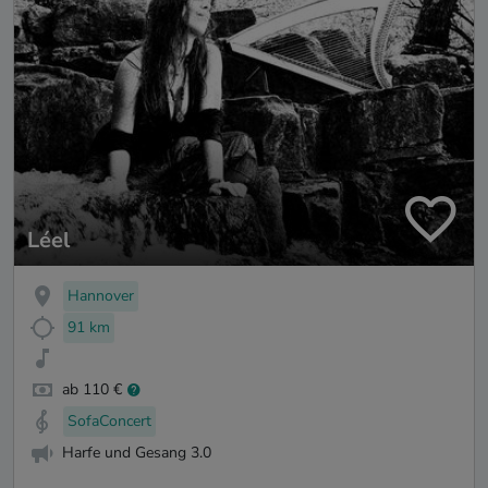
Léel
Hannover
91 km
ab 110 €
SofaConcert
Harfe und Gesang 3.0