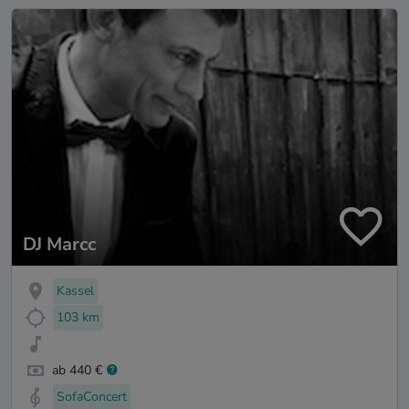
DJ Marcc
Kassel
103 km
ab 440 €
SofaConcert