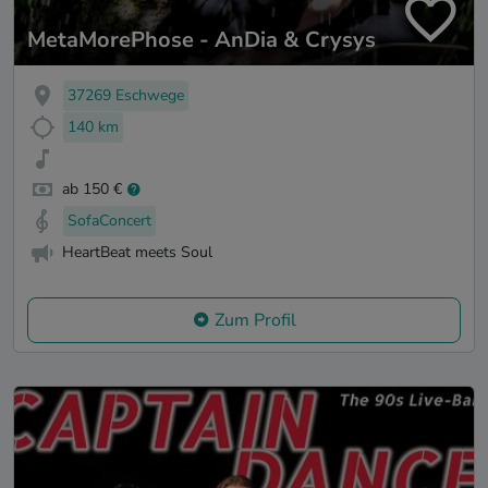
MetaMorePhose - AnDia & Crysys
37269 Eschwege
140 km
ab 150 €
SofaConcert
HeartBeat meets Soul
Zum Profil