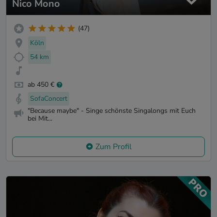
Nico Mono
(47)
Köln
54 km
ab 450 €
SofaConcert
"Because maybe" - Singe schönste Singalongs mit Euch
bei Mit...
Zum Profil