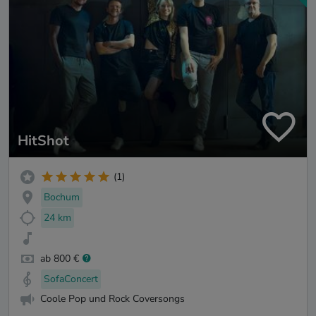
HitShot
(1)
Bochum
24 km
ab 800 €
SofaConcert
Coole Pop und Rock Coversongs