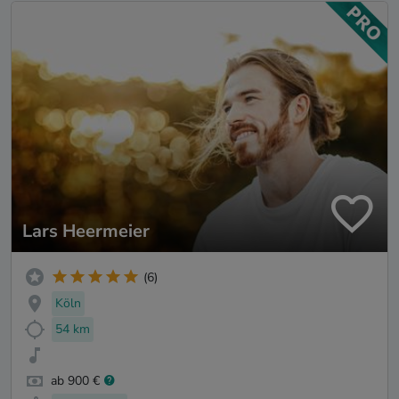
Lars Heermeier
(6)
Köln
54 km
ab 900 €