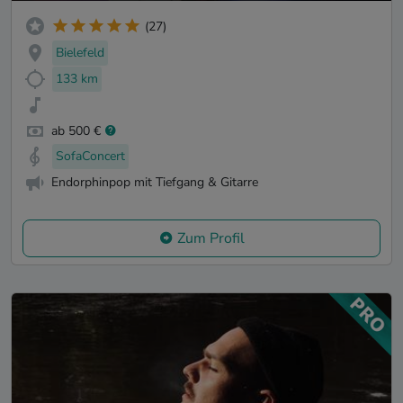
(27)
Bielefeld
133 km
ab 500 €
SofaConcert
Endorphinpop mit Tiefgang & Gitarre
Zum Profil