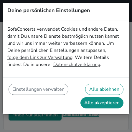
Deine persönlichen Einstellungen
Registrieren
SofaConcerts verwendet Cookies und andere Daten,
damit Du unsere Dienste bestmöglich nutzen kannst
Dein Rock Wohnzimmerkonzert in
und wir uns immer weiter verbessern können. Um
Mülheim an der Ruhr
Deine persönlichen Einstellungen anzupassen,
folge dem Link zur Verwaltung
. Weitere Details
Buche Rock Bands und Musiker*innen für Dein
findest Du in unserer
Datenschutzerklärung
.
Wohnzimmerkonzert in Mülheim an der Ruhr! Unsere
Live-Acts verwandeln Dein Zuhause zu Deiner ganz
privaten Bühne. Auf SofaConcerts findest Du
professionelle Rock Live-Acts, die genau zu Deinen
Einstellungen verwalten
Alle ablehnen
Vorstellungen und Deinem Wohnzimmerkonzert
passen.
Alle akzeptieren
So funktioniert's!
Finde Künstler*innen