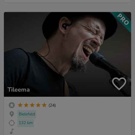
Tileema
(24)
Bielefeld
132 km