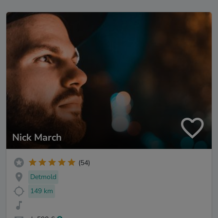
Nick March
(54)
Detmold
149 km