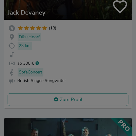
Jack Devaney
(18)
Düsseldorf
23 km
ab 300 €
SofaConcert
British Singer-Songwriter
Zum Profil