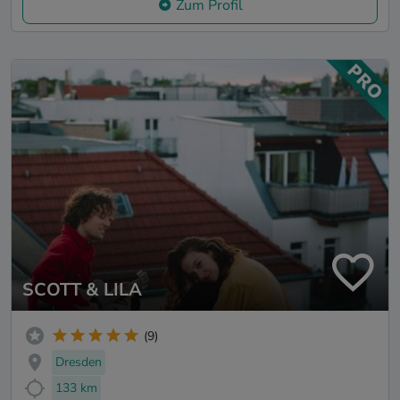
Zum Profil
SCOTT & LILA
(9)
Dresden
133 km