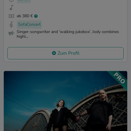
ab 380 €
SofaConcert
Singer-songwriter and 'walking jukebox'. Jody combines
highl...
Zum Profil