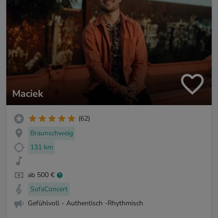
Maciek
(62)
Braunschweig
131 km
ab 500 €
SofaConcert
Gefühlvoll - Authentisch -Rhythmisch