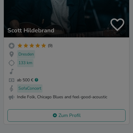
Scott Hildebrand
(9)
Dresden
133 km
ab 500 €
SofaConcert
Indie Folk, Chicago Blues and feel-good-acoustic
Zum Profil