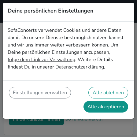
Deine persönlichen Einstellungen
Registrieren
SofaConcerts verwendet Cookies und andere Daten,
damit Du unsere Dienste bestmöglich nutzen kannst
Dein Singer songwriter
und wir uns immer weiter verbessern können. Um
Wohnzimmerkonzert in Halle
Deine persönlichen Einstellungen anzupassen,
folge dem Link zur Verwaltung
. Weitere Details
Buche Singer songwriter Bands und Musiker*innen
findest Du in unserer
Datenschutzerklärung
.
für Dein Wohnzimmerkonzert in Halle! Unsere Live-
Acts verwandeln Dein Zuhause zu Deiner ganz
privaten Bühne. Auf SofaConcerts findest Du
professionelle Singer songwriter Live-Acts, die genau
Einstellungen verwalten
Alle ablehnen
zu Deinen Vorstellungen und Deinem
Wohnzimmerkonzert passen.
Alle akzeptieren
So funktioniert's!
Finde Künstler*innen