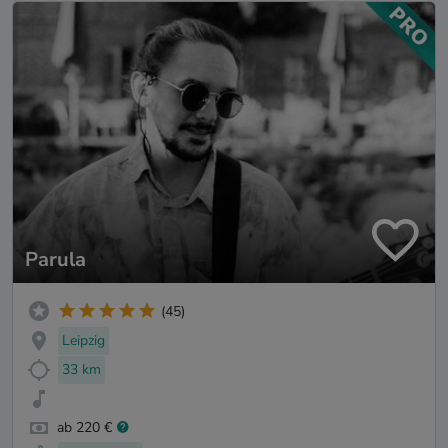
Parula
(45)
Leipzig
33 km
ab 220 €