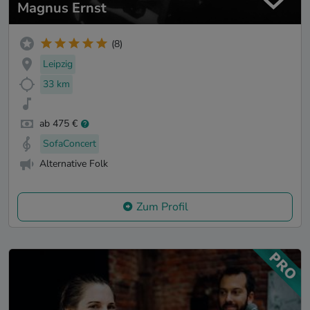
Magnus Ernst
(8)
Leipzig
33 km
ab 475 €
SofaConcert
Alternative Folk
Zum Profil