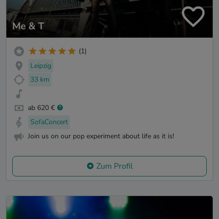
Me & T
(1)
Leipzig
33 km
ab 620 €
SofaConcert
Join us on our pop experiment about life as it is!
Zum Profil