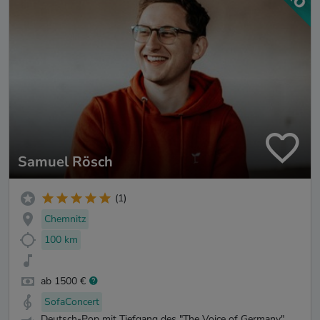
Samuel Rösch
(1)
Chemnitz
100 km
ab 1500 €
SofaConcert
Deutsch-Pop mit Tiefgang des "The Voice of Germany"