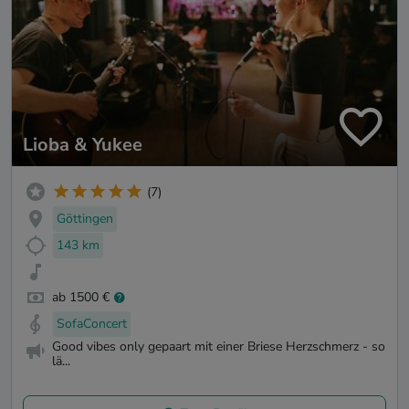
Lioba & Yukee
(7)
Göttingen
143 km
ab 1500 €
SofaConcert
Good vibes only gepaart mit einer Briese Herzschmerz - so
lä...