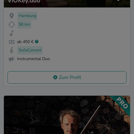
ViOKey.duo
Hamburg
58 km
ab 450 €
SofaConcert
Instrumental Duo
Zum Profil