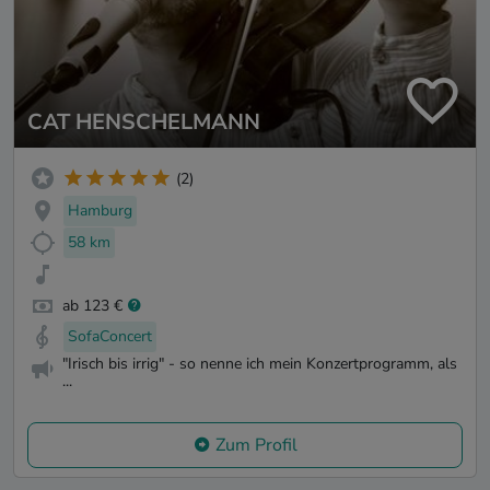
CAT HENSCHELMANN
(2)
Hamburg
58 km
ab 123 €
SofaConcert
"Irisch bis irrig" - so nenne ich mein Konzertprogramm, als
...
Zum Profil