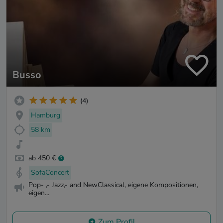
Busso
(4)
Hamburg
58 km
ab 450 €
SofaConcert
Pop- ,- Jazz,- and NewClassical, eigene Kompositionen,
eigen...
Zum Profil