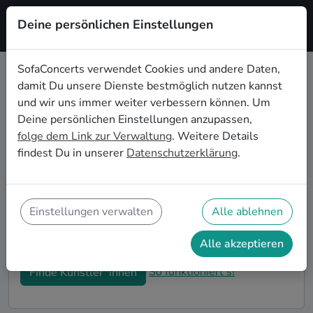
Deine persönlichen Einstellungen
Registrieren
SofaConcerts verwendet Cookies und andere Daten,
damit Du unsere Dienste bestmöglich nutzen kannst
Dein Klassische
und wir uns immer weiter verbessern können. Um
Wohnzimmerkonzert in Lübeck
Deine persönlichen Einstellungen anzupassen,
folge dem Link zur Verwaltung
. Weitere Details
Buche Klassische Bands und Musiker*innen für Dein
findest Du in unserer
Datenschutzerklärung
.
Wohnzimmerkonzert in Lübeck! Unsere Live-Acts
verwandeln Dein Zuhause zu Deiner ganz privaten
Bühne. Auf SofaConcerts findest Du professionelle
Klassische Live-Acts, die genau zu Deinen
Einstellungen verwalten
Alle ablehnen
Vorstellungen und Deinem Wohnzimmerkonzert
passen.
Alle akzeptieren
So funktioniert's!
Finde Künstler*innen