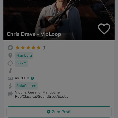
Chris Drave - VioLoop
(1)
Hamburg
58 km
ab 380 €
SofaConcert
Violine, Gesang, Mandoline:
Pop/Classical/Soundtrack/Elect...
Zum Profil