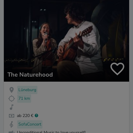
The Naturehood
Lüneburg
71 km
ab 220 €
SofaConcert
Unconditional Music to love yourself!