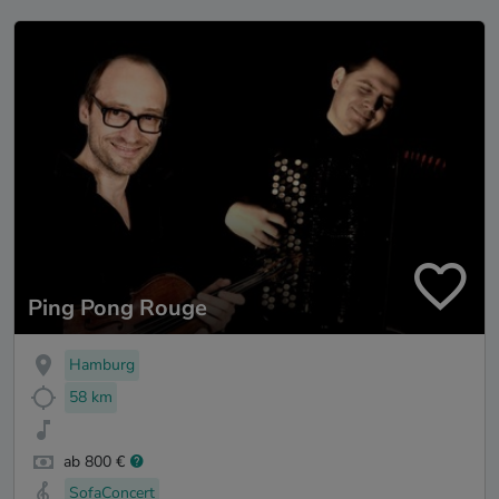
Ping Pong Rouge
Hamburg
58 km
ab 800 €
SofaConcert