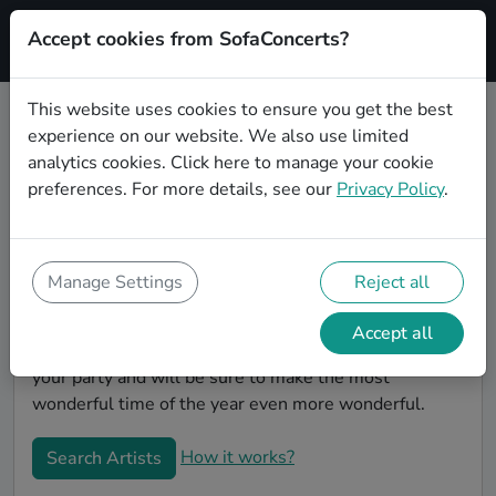
Accept cookies from SofaConcerts?
Signup
This website uses cookies to ensure you get the best
experience on our website. We also use limited
Book Classical Christmas party
analytics cookies.
Click here
to manage your cookie
bands in Würzburg
preferences. For more details, see our
Privacy Policy
.
Give your Christmas party some live music magic.
You'll find wonderful, professional Classical christmas
party bands to play your christmas party in Würzburg!
Manage Settings
Reject all
Search through our roster of incredible bands and
then use our pain-free booking process to send them
Accept all
an invite. In no time, you will have the perfect band for
your party and will be sure to make the most
wonderful time of the year even more wonderful.
How it works?
Search Artists