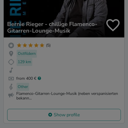
Bernie Rieger - chillige Flamenco-
Gitarren-Lounge-Musik
(5)
Ostfildern
129 km
from 400 €
Other
Flamenco-Gitarren-Lounge-Musik (neben verspanisierten
bekann...
Show profile