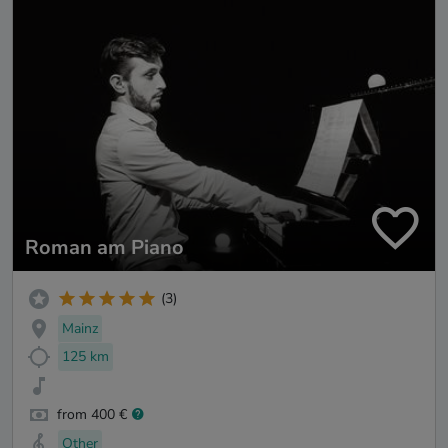
Roman am Piano
(3)
Mainz
125 km
from 400 €
Other