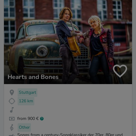
Hearts and Bones
Stuttgart
126 km
from 900 €
Other
Songs from a century-Songklassiker der 70er, 80er und