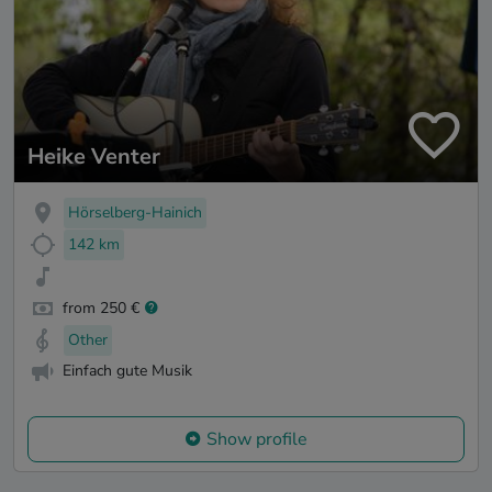
Heike Venter
Hörselberg-Hainich
142 km
from 250 €
Other
Einfach gute Musik
Show profile