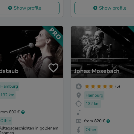
Show profile
Show profile
dstaub
Jonas Mosebach
Hamburg
(6)
132 km
Hamburg
132 km
from 800 €
Other
from 820 €
Alltagsgeschichten in goldenem
Other
Rahmen