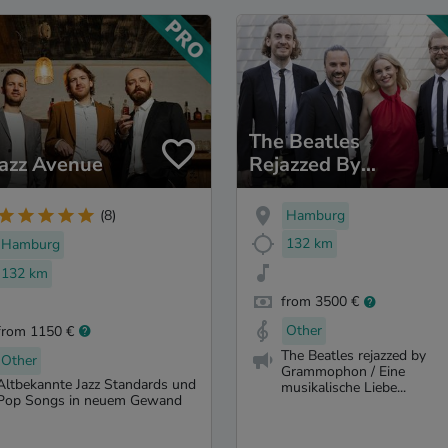
The Beatles
azz Avenue
Rejazzed By
Grammophon
Hamburg
(8)
132 km
Hamburg
132 km
from 3500 €
Other
from 1150 €
The Beatles rejazzed by
Other
Grammophon / Eine
Altbekannte Jazz Standards und
musikalische Liebe...
Pop Songs in neuem Gewand