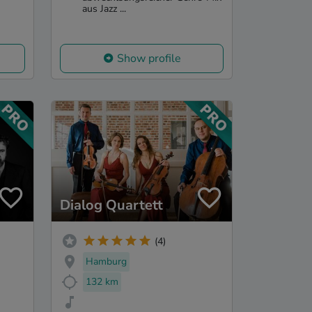
aus Jazz ...
Show profile
Dialog Quartett
(4)
Hamburg
132 km