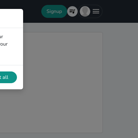
Signup
ur
your
 all