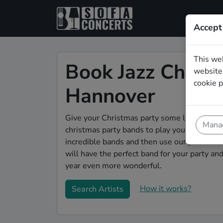
Accept
This we
Book Jazz Christ
website.
cookie p
Hannover
Give your Christmas party some live music ma
Manag
christmas party bands to play your christma
incredible bands and then use our pain-free 
will have the perfect band for your party a
year even more wonderful.
How it works?
Search Artists