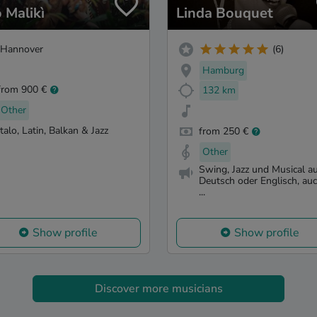
 Malikì
Linda Bouquet
Hannover
(6)
Hamburg
from 900 €
132 km
Other
Italo, Latin, Balkan & Jazz
from 250 €
Other
Swing, Jazz und Musical a
Deutsch oder Englisch, auc
...
Show profile
Show profile
Discover more musicians