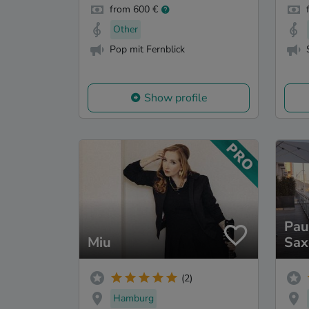
from 600 €
Other
Pop mit Fernblick
Show profile
Pau
Miu
Sax
(2)
Hamburg