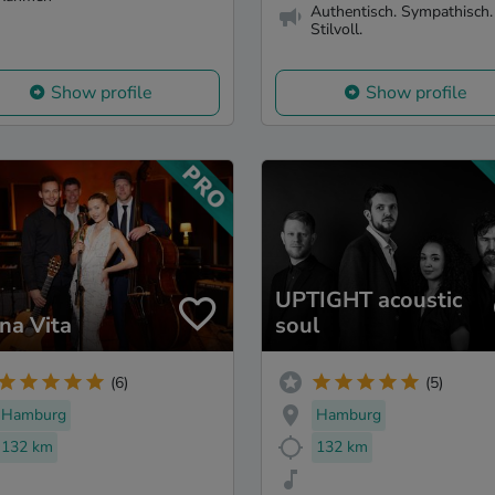
Authentisch. Sympathisch.
Stilvoll.
Show profile
Show profile
UPTIGHT acoustic
ina Vita
soul
(6)
(5)
Hamburg
Hamburg
132 km
132 km