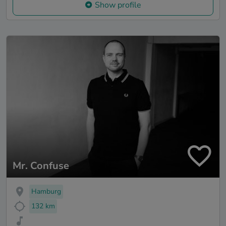
Show profile
Mr. Confuse
Hamburg
132 km