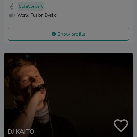
SofaConcert
World Fusion Dysko
Show profile
DJ KAITO