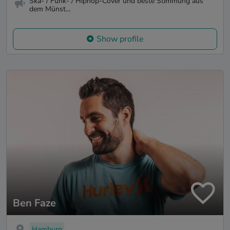
Ska- / Funk- / Hiphop-Cover und beste Stimmung aus
dem Münst...
Show profile
Ben Faze
Hamburg