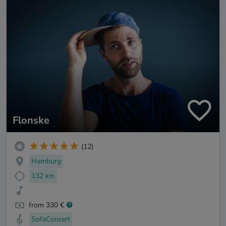
Flonske
(12)
Hamburg
132 km
from 330 €
SofaConcert