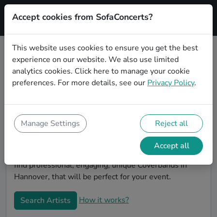
Accept cookies from SofaConcerts?
Signup
This website uses cookies to ensure you get the best
experience on our website. We also use limited
Book Hiphop Coverbands in
analytics cookies.
Click here
to manage your cookie
Hannover
preferences. For more details, see our
Privacy Policy
.
Book a Hiphop Coverband in Hannover for your next
event! On SofaConcerts, you'll find Hiphop
Coverbands from Hannover that play a wide range of
Manage Settings
Reject all
songs from a list of genres. Simply send a request to
an artist to discuss your song wishes and set
Accept all
requirements. On the SofaConcerts platform, you'll
find professional, engaging, unique Coverbands in
Hannover, that will be perfect for your event.
How it works?
Search Artists