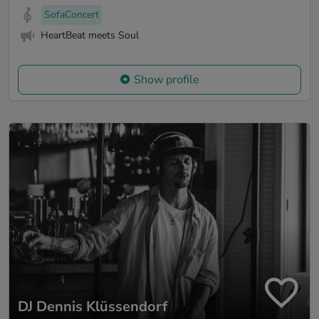
SofaConcert
HeartBeat meets Soul
Show profile
DJ Dennis Klüssendorf