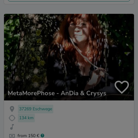
MetaMorePhose - AnDia & Crysys
37269 Eschwege
134 km
from 150 €