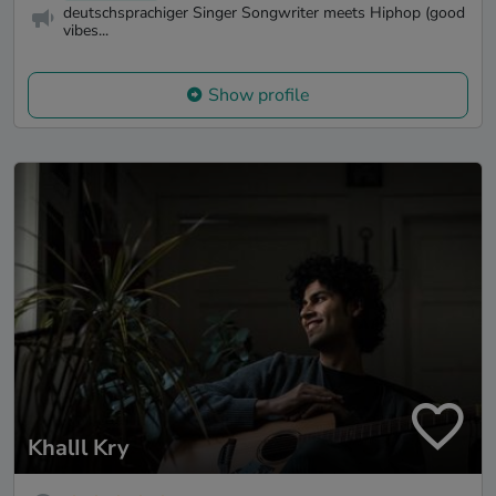
deutschsprachiger Singer Songwriter meets Hiphop (good
vibes...
Show profile
KhalIl Kry