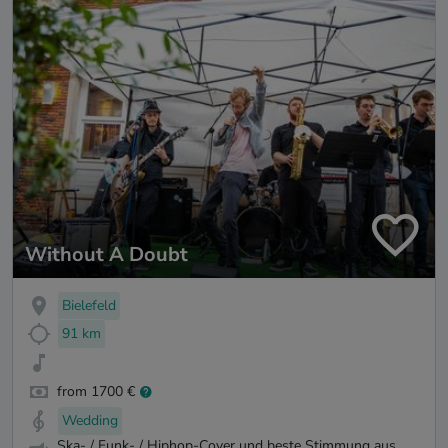
Without A Doubt
Bielefeld
91 km
from 1700 €
Wedding
Ska- / Funk- / Hiphop-Cover und beste Stimmung aus