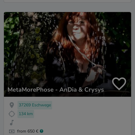
MetaMorePhose - AnDia & Crysys
37269 Eschwege
134 km
from 650 €