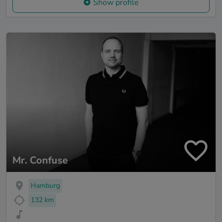
Show profile
Mr. Confuse
Hamburg
132 km