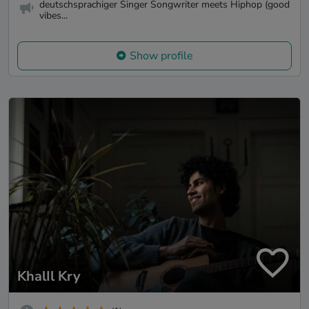
deutschsprachiger Singer Songwriter meets Hiphop (good
vibes...
Show profile
KhalIl Kry