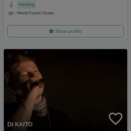
Wedding
World Fusion Dysko
Show profile
DJ KAITO