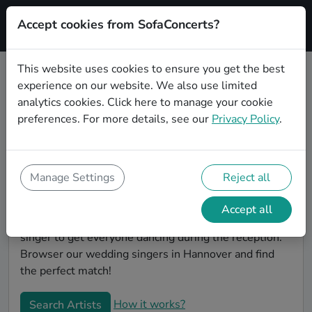
Accept cookies from SofaConcerts?
Signup
This website uses cookies to ensure you get the best
experience on our website. We also use limited
Book Hiphop wedding singers in
analytics cookies.
Click here
to manage your cookie
Hannover
preferences. For more details, see our
Privacy Policy
.
Find the perfect Hiphop wedding singer in Hannover
to make your big day perfect. With SofaConcerts youll
find professional and authentic Hiphop singers that
Manage Settings
Reject all
can perform a whole range of songs and genres.
Maybe you're looking for someone to do something
Accept all
classically beautiful during the ceremony, or a soul
singer to get everyone dancing during the reception.
Browser our wedding singers in Hannover and find
the perfect match!
How it works?
Search Artists