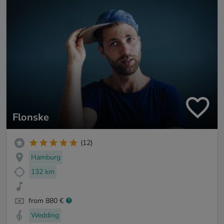
Flonske
(12)
Hamburg
132 km
from 880 €
Wedding