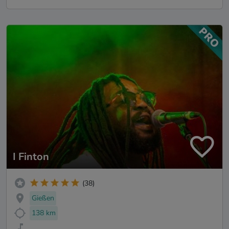
I Finton
(38)
Gießen
138 km