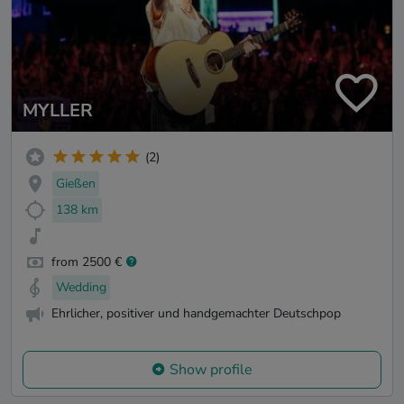
MYLLER
(2)
Gießen
138 km
from 2500 €
Wedding
Ehrlicher, positiver und handgemachter Deutschpop
Show profile