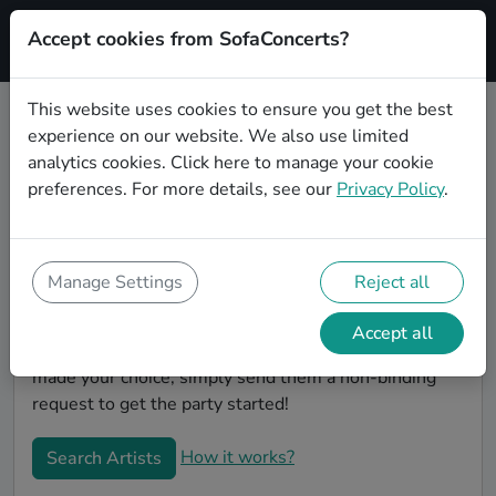
Accept cookies from SofaConcerts?
Signup
This website uses cookies to ensure you get the best
experience on our website. We also use limited
Book Pop wedding party bands in
analytics cookies.
Click here
to manage your cookie
Göttingen
preferences. For more details, see our
Privacy Policy
.
Are you looking for the perfect Pop wedding band to
play your big day in Göttingen? You're in the right
spot! At SofaConcerts you'll discover unique,
Manage Settings
Reject all
professional, creative bands that will work with you to
make your big day a success! Browse our bands, listen
Accept all
to their music, watch their videos, and when you've
made your choice, simply send them a non-binding
request to get the party started!
How it works?
Search Artists