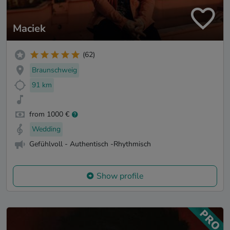
Maciek
(62)
Braunschweig
91 km
from 1000 €
Wedding
Gefühlvoll - Authentisch -Rhythmisch
Show profile