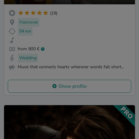
(19)
Hannover
94 km
from 900 €
Wedding
Music that connects hearts wherever words fall short...
Show profile