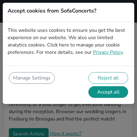
Accept cookies from SofaConcerts?
Signup
This website uses cookies to ensure you get the best
experience on our website. We also use limited
Book Chanson wedding singers in
analytics cookies.
Click here
to manage your cookie
Freiburg im Breisgau
preferences. For more details, see our
Privacy Policy
.
Find the perfect Chanson wedding singer in Freiburg
im Breisgau to make your big day perfect. With
SofaConcerts youll find professional and authentic
Manage Settings
Reject all
Chanson singers that can perform a whole range of
songs and genres. Maybe you're looking for someone
Accept all
to do something classically beautiful during the
ceremony, or a soul singer to get everyone dancing
during the reception. Browser our wedding singers in
Freiburg im Breisgau and find the perfect match!
How it works?
Search Artists