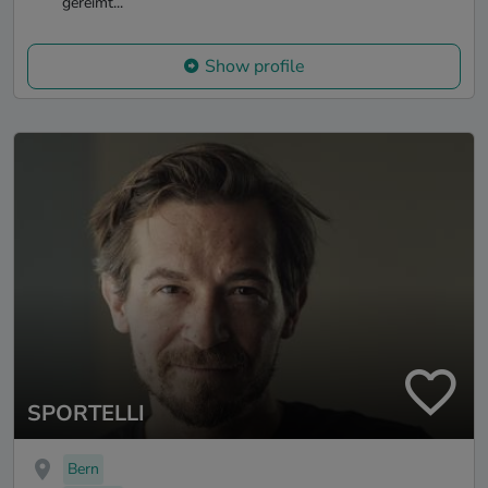
gereimt...
Show profile
SPORTELLI
Bern