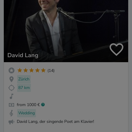
David Lang
(14)
Zürich
87 km
from 1000 €
Wedding
David Lang, der singende Poet am Klavier!