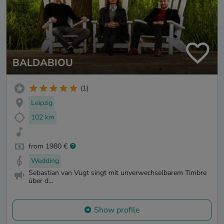
BALDABIOU
(1)
Leipzig
102 km
from 1980 €
Wedding
Sebastian van Vugt singt mit unverwechselbarem Timbre
über d...
Show profile