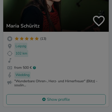
Maria Schüritz
(13)
Leipzig
102 km
from 500 €
Wedding
"Wunderbare Ohren-, Herz- und Hirnerfreuer" (Blitz) -
soulin...
Show profile