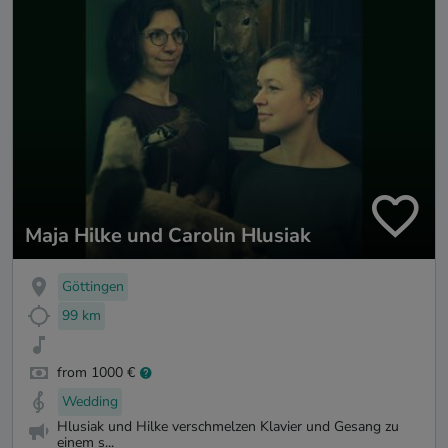
Maja Hilke und Carolin Hlusiak
Göttingen
99 km
from 1000 €
Wedding
Hlusiak und Hilke verschmelzen Klavier und Gesang zu
einem s...