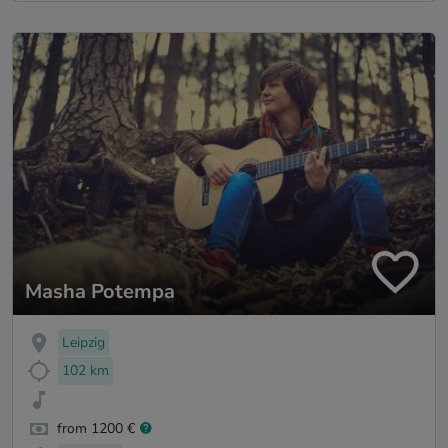
Masha Potempa
Leipzig
102 km
from 1200 €