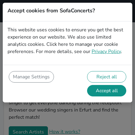
Accept cookies from SofaConcerts?
Signup
This website uses cookies to ensure you get the best
experience on our website. We also use limited
Book Chanson wedding singers in
analytics cookies.
Click here
to manage your cookie
Erfurt
preferences. For more details, see our
Privacy Policy
.
Find the perfect Chanson wedding singer in Erfurt to
make your big day perfect. With SofaConcerts youll
find professional and authentic Chanson singers that
Manage Settings
Reject all
can perform a whole range of songs and genres.
Maybe you're looking for someone to do something
Accept all
classically beautiful during the ceremony, or a soul
singer to get everyone dancing during the reception.
Browser our wedding singers in Erfurt and find the
perfect match!
How it works?
Search Artists