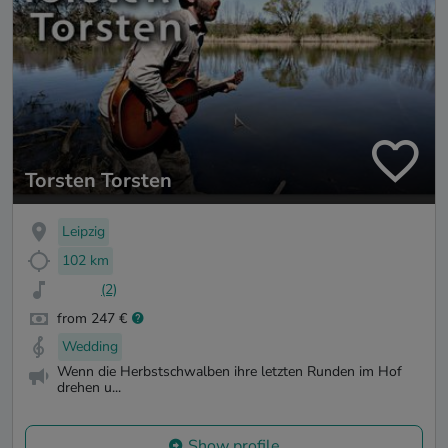
Torsten Torsten
Leipzig
102 km
(2)
from 247 €
Wedding
Wenn die Herbstschwalben ihre letzten Runden im Hof
drehen u...
Show profile