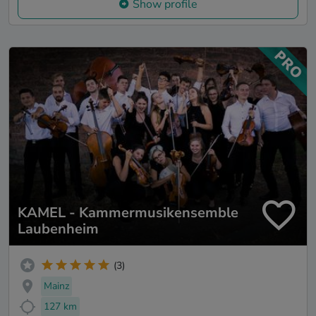
Show profile
KAMEL - Kammermusikensemble
Laubenheim
(3)
Mainz
127 km