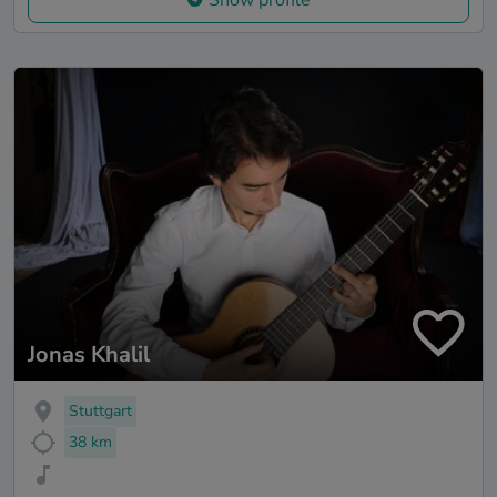
Show profile
Jonas Khalil
Stuttgart
38 km