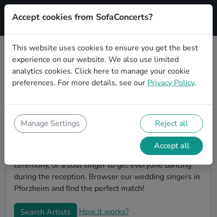
Accept cookies from SofaConcerts?
Signup
This website uses cookies to ensure you get the best
experience on our website. We also use limited
Book Classical wedding singers in
analytics cookies.
Click here
to manage your cookie
Pforzheim
preferences. For more details, see our
Privacy Policy
.
Find the perfect Classical wedding singer in
Pforzheim to make your big day perfect. With
SofaConcerts youll find professional and authentic
Manage Settings
Reject all
Classical singers that can perform a whole range of
songs and genres. Maybe you're looking for someone
Accept all
to do something classically beautiful during the
ceremony, or a soul singer to get everyone dancing
during the reception. Browser our wedding singers in
Pforzheim and find the perfect match!
How it works?
Search Artists