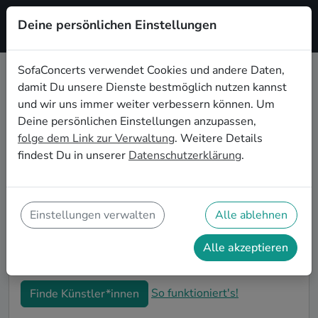
Deine persönlichen Einstellungen
Registrieren
SofaConcerts verwendet Cookies und andere Daten,
damit Du unsere Dienste bestmöglich nutzen kannst
Lounge Live-Musik für den 30.
und wir uns immer weiter verbessern können. Um
Geburtstag in Heilbronn
Deine persönlichen Einstellungen anzupassen,
folge dem Link zur Verwaltung
. Weitere Details
Schon wieder ist ein Jahrzehnt vergangen und Dein
findest Du in unserer
Datenschutzerklärung
.
nächster runder Geburtstag steht an? Ein Konzert ist
der ideale Weg, Deinen 30. Geburtstag in Heilbronn
auf eine ganz besondere Art und Weise zu feiern. Ob
kleine Gartenparty oder Feier mit der ganzen
Einstellungen verwalten
Alle ablehnen
Nachbarschaft: Auf SofaConcerts findest Du tolle
Lounge Live-Acts, die perfekt zu Deiner 30.
Alle akzeptieren
Geburtstagsfeier in Heilbronn passen.
So funktioniert's!
Finde Künstler*innen