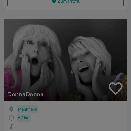
Zum Profil
DonnaDonna
Mannheim
67 km