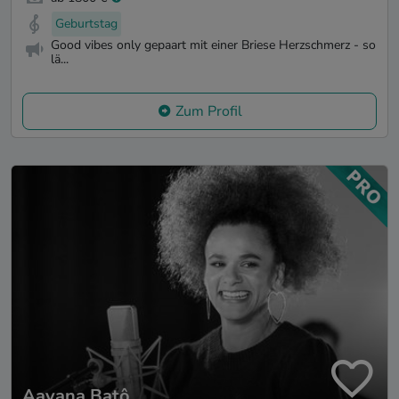
Geburtstag
Good vibes only gepaart mit einer Briese Herzschmerz - so
lä...
Zum Profil
Aayana Batô