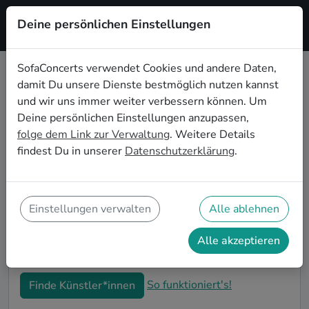
Deine persönlichen Einstellungen
Registrieren
SofaConcerts verwendet Cookies und andere Daten,
damit Du unsere Dienste bestmöglich nutzen kannst
Lounge Live-Musik für den 30.
und wir uns immer weiter verbessern können. Um
Geburtstag in Göttingen
Deine persönlichen Einstellungen anzupassen,
folge dem Link zur Verwaltung
. Weitere Details
Schon wieder ist ein Jahrzehnt vergangen und Dein
findest Du in unserer
Datenschutzerklärung
.
nächster runder Geburtstag steht an? Ein Konzert ist
der ideale Weg, Deinen 30. Geburtstag in Göttingen
auf eine ganz besondere Art und Weise zu feiern. Ob
kleine Gartenparty oder Feier mit der ganzen
Einstellungen verwalten
Alle ablehnen
Nachbarschaft: Auf SofaConcerts findest Du tolle
Lounge Live-Acts, die perfekt zu Deiner 30.
Alle akzeptieren
Geburtstagsfeier in Göttingen passen.
So funktioniert's!
Finde Künstler*innen