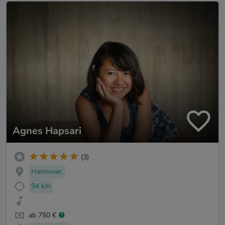
Agnes Hapsari
(3)
Hannover,
94 km
ab 750 €