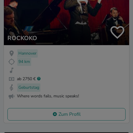
ROCKOKO
Hannover
94 km
ab 2750 €
Geburtstag
Where words fails, music speaks!
Zum Profil