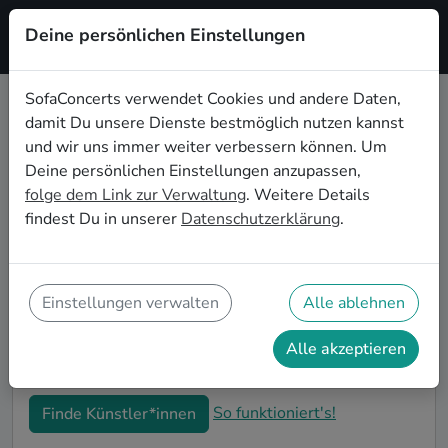
Deine persönlichen Einstellungen
Registrieren
SofaConcerts verwendet Cookies und andere Daten,
damit Du unsere Dienste bestmöglich nutzen kannst
Lounge Live-Musik für den 30.
und wir uns immer weiter verbessern können. Um
Geburtstag in Nashville
Deine persönlichen Einstellungen anzupassen,
folge dem Link zur Verwaltung
. Weitere Details
Schon wieder ist ein Jahrzehnt vergangen und Dein
findest Du in unserer
Datenschutzerklärung
.
nächster runder Geburtstag steht an? Ein Konzert ist
der ideale Weg, Deinen 30. Geburtstag in Nashville
auf eine ganz besondere Art und Weise zu feiern. Ob
kleine Gartenparty oder Feier mit der ganzen
Einstellungen verwalten
Alle ablehnen
Nachbarschaft: Auf SofaConcerts findest Du tolle
Lounge Live-Acts, die perfekt zu Deiner 30.
Alle akzeptieren
Geburtstagsfeier in Nashville passen.
So funktioniert's!
Finde Künstler*innen