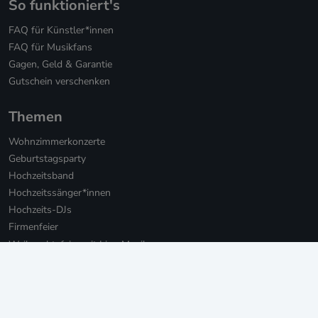
So funktioniert's
FAQ für Künstler*innen
FAQ für Musikfans
Gagen, Geld & Garantie
Gutschein verschenken
Themen
Wohnzimmerkonzerte
Geburtstagsparty
Hochzeitsband
Hochzeitssänger*innen
Hochzeits-DJs
Firmenfeier
Weihnachtsfeier mit Live-Musik
Online Weihnachtsfeier
Musikbotschaft für Firmen
Persönliche Musikbotschaften
Livestream Konzerte für Firmen