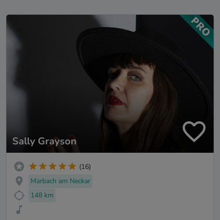
Sally Grayson
(16)
Marbach am Neckar
148 km