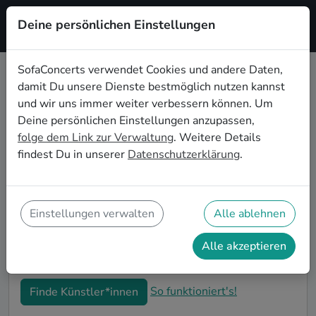
Deine persönlichen Einstellungen
Registrieren
SofaConcerts verwendet Cookies und andere Daten,
damit Du unsere Dienste bestmöglich nutzen kannst
Rock Live-Musik für den 50.
und wir uns immer weiter verbessern können. Um
Geburtstag in Freiburg im Breisgau
Deine persönlichen Einstellungen anzupassen,
folge dem Link zur Verwaltung
. Weitere Details
Schon wieder ist ein Jahrzehnt vergangen und Dein
findest Du in unserer
Datenschutzerklärung
.
nächster runder Geburtstag steht an? Ein Konzert ist
der ideale Weg, Deinen 50. Geburtstag in Freiburg im
Breisgau auf eine ganz besondere Art und Weise zu
feiern. Ob kleine Gartenparty oder Feier mit der
Einstellungen verwalten
Alle ablehnen
ganzen Nachbarschaft: Auf SofaConcerts findest Du
tolle Rock Live-Acts, die perfekt zu Deiner 50.
Alle akzeptieren
Geburtstagsfeier in Freiburg im Breisgau passen.
So funktioniert's!
Finde Künstler*innen