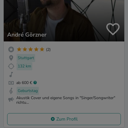
André Görzner
(2)
Stuttgart
132 km
ab 600 €
Geburtstag
Akustik Cover und eigene Songs in "Singer/Songwriter"
richtu...
Zum Profil