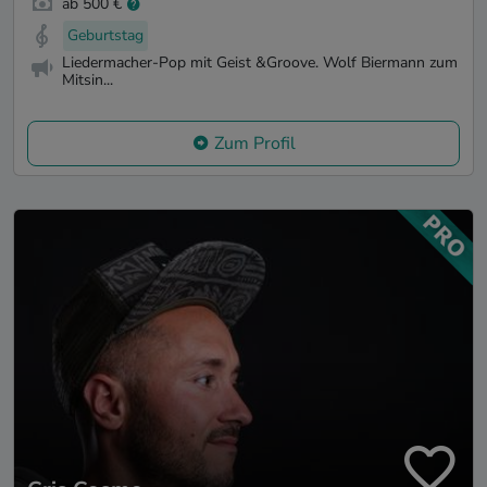
ab 500 €
Geburtstag
Liedermacher-Pop mit Geist &Groove. Wolf Biermann zum
Mitsin...
Zum Profil