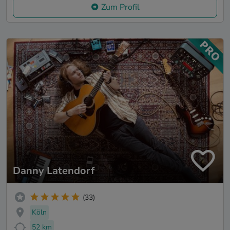
Zum Profil
Danny Latendorf
(33)
Köln
52 km