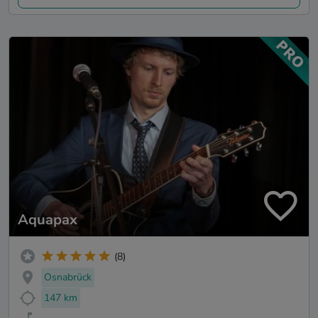
Aquapax
(8)
Osnabrück
147 km