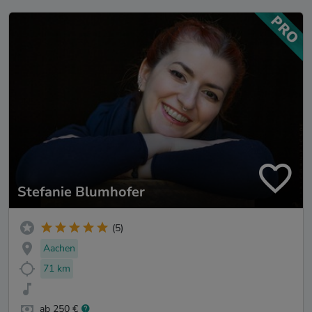
Stefanie Blumhofer
(5)
Aachen
71 km
ab 250 €