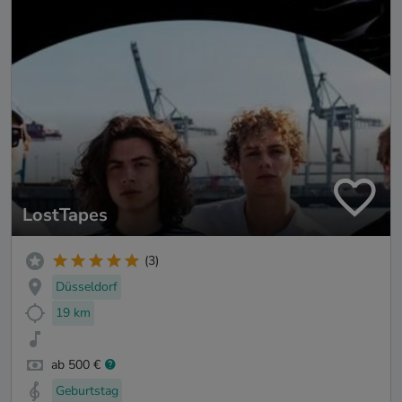
LostTapes
(3)
Düsseldorf
19 km
ab 500 €
Geburtstag