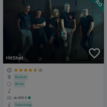
HitShot
(1)
Bochum
48 km
ab 800 €
Geburtstag