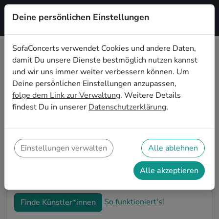
Deine persönlichen Einstellungen
Registrieren
SofaConcerts verwendet Cookies und andere Daten,
damit Du unsere Dienste bestmöglich nutzen kannst
Rock Live-Musik für den 50.
und wir uns immer weiter verbessern können. Um
Geburtstag in Krefeld
Deine persönlichen Einstellungen anzupassen,
folge dem Link zur Verwaltung
. Weitere Details
Schon wieder ist ein Jahrzehnt vergangen und Dein
findest Du in unserer
Datenschutzerklärung
.
nächster runder Geburtstag steht an? Ein Konzert ist
der ideale Weg, Deinen 50. Geburtstag in Krefeld auf
eine ganz besondere Art und Weise zu feiern. Ob
kleine Gartenparty oder Feier mit der ganzen
Einstellungen verwalten
Alle ablehnen
Nachbarschaft: Auf SofaConcerts findest Du tolle
Rock Live-Acts, die perfekt zu Deiner 50.
Alle akzeptieren
Geburtstagsfeier in Krefeld passen.
So funktioniert's!
Finde Künstler*innen