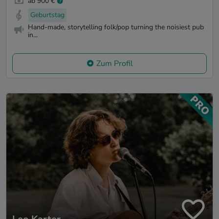
ab 900 €
Geburtstag
Hand-made, storytelling folk/pop turning the noisiest pub
in...
Zum Profil