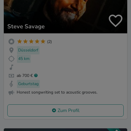
Steve Savage
(2)
Düsseldorf
45 km
ab 700 €
Geburtstag
Honest songwriting set to acoustic grooves.
Zum Profil