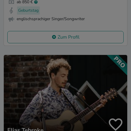
ab 850 €
Geburtstag
englischsprachiger Singer/Songwriter
Zum Profil
Elias Tebroke