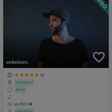
enkelson.
(6)
Düsseldorf
45 km
ab 950 €
Geburtstag