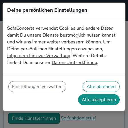
Deine persönlichen Einstellungen
Registrieren
SofaConcerts verwendet Cookies und andere Daten,
damit Du unsere Dienste bestmöglich nutzen kannst
Singer songwriter Live-Musik für
und wir uns immer weiter verbessern können. Um
den 50. Geburtstag in Herne
Deine persönlichen Einstellungen anzupassen,
folge dem Link zur Verwaltung
. Weitere Details
Schon wieder ist ein Jahrzehnt vergangen und Dein
findest Du in unserer
Datenschutzerklärung
.
nächster runder Geburtstag steht an? Ein Konzert ist
der ideale Weg, Deinen 50. Geburtstag in Herne auf
eine ganz besondere Art und Weise zu feiern. Ob
kleine Gartenparty oder Feier mit der ganzen
Einstellungen verwalten
Alle ablehnen
Nachbarschaft: Auf SofaConcerts findest Du tolle
Singer songwriter Live-Acts, die perfekt zu Deiner
Alle akzeptieren
50. Geburtstagsfeier in Herne passen.
So funktioniert's!
Finde Künstler*innen