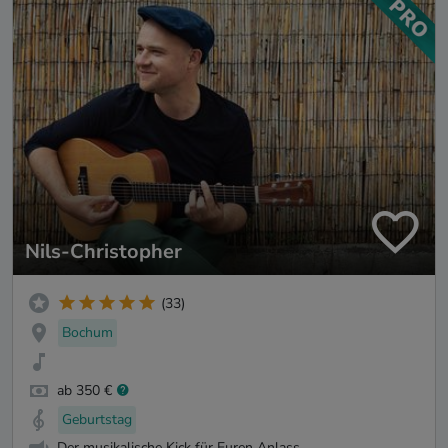
Nils-Christopher
(33)
Bochum
ab 350 €
Geburtstag
Der musikalische Kick für Euren Anlass