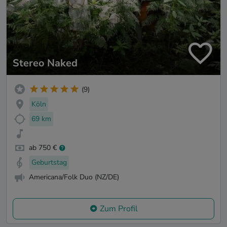
Stereo Naked
(9)
Köln
69 km
ab 750 €
Geburtstag
Americana/Folk Duo (NZ/DE)
Zum Profil