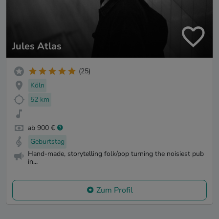
Jules Atlas
(25)
Köln
52 km
ab 900 €
Geburtstag
Hand-made, storytelling folk/pop turning the noisiest pub
in...
Zum Profil