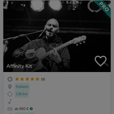
Affinity Kit
(9)
Koblenz
130 km
ab 850 €