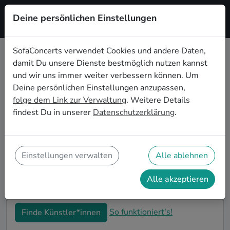
Deine persönlichen Einstellungen
Registrieren
SofaConcerts verwendet Cookies und andere Daten,
damit Du unsere Dienste bestmöglich nutzen kannst
Singer songwriter Live-Musik für
und wir uns immer weiter verbessern können. Um
den 50. Geburtstag in Krefeld
Deine persönlichen Einstellungen anzupassen,
folge dem Link zur Verwaltung
. Weitere Details
Schon wieder ist ein Jahrzehnt vergangen und Dein
findest Du in unserer
Datenschutzerklärung
.
nächster runder Geburtstag steht an? Ein Konzert ist
der ideale Weg, Deinen 50. Geburtstag in Krefeld auf
eine ganz besondere Art und Weise zu feiern. Ob
kleine Gartenparty oder Feier mit der ganzen
Einstellungen verwalten
Alle ablehnen
Nachbarschaft: Auf SofaConcerts findest Du tolle
Singer songwriter Live-Acts, die perfekt zu Deiner
Alle akzeptieren
50. Geburtstagsfeier in Krefeld passen.
So funktioniert's!
Finde Künstler*innen