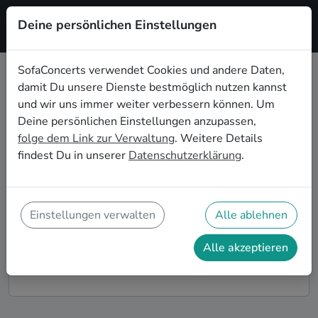
Deine persönlichen Einstellungen
Registrieren
SofaConcerts verwendet Cookies und andere Daten,
damit Du unsere Dienste bestmöglich nutzen kannst
Electronic Live-Musik für die
und wir uns immer weiter verbessern können. Um
Geburtstagsfeier in Osnabrück
Deine persönlichen Einstellungen anzupassen,
folge dem Link zur Verwaltung
. Weitere Details
Du möchtest Deine diesjährige Geburtstagsfeier in
findest Du in unserer
Datenschutzerklärung
.
Osnabrück zu einem unvergesslichen Erlebnis
machen? Dann bist Du auf SofaConcerts genau richtig!
Hier findest Du Electronic Musiker*innen und Bands
für Deine Geburtstagsfeier in Osnabrück, die genau zu
Einstellungen verwalten
Alle ablehnen
Deiner Feier und Deinen Wünschen passen.
Alle akzeptieren
So funktioniert's!
Finde Künstler*innen