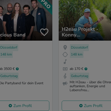
H2eau Projekt -
icious Band
Konny
Zimmermann
Düsseldorf
Düsseldorf
148 km
148 km
ab 3500 €
ab 170 €
Geburtstag
Geburtstag
Mit H2eau - über die Ohre
Die Partyband für dein Event
auftanken, Energie und
Lebensfreu...
Zum Profil
Zum Profil