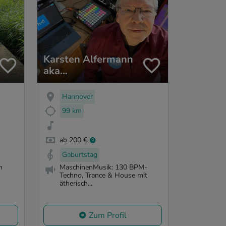
Karsten Alfermann
aka
MaschinenMusik
Hannover
99 km
ab 200 €
Geburtstag
n
MaschinenMusik: 130 BPM-
Techno, Trance & House mit
ätherisch...
Zum Profil