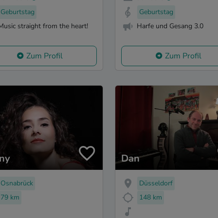
Geburtstag
Geburtstag
Music straight from the heart!
Harfe und Gesang 3.0
Zum Profil
Zum Profil
ny
Dan
Osnabrück
Düsseldorf
79 km
148 km