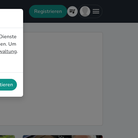
Registrieren
Dienste
nen. Um
rwaltung
.
tieren