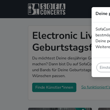
Deine 
SofaCon
Electronic Live-M
bestmög
Deine p
Geburtstagsfeier
Weitere
Du möchtest Deine diesjährige Geburtstagsf
machen? Dann bist Du auf SofaConcerts gena
Einst
und Bands für Deine Geburtstagsfeier in Pa
Wünschen passen.
So funktioniert's
Finde Künstler*innen