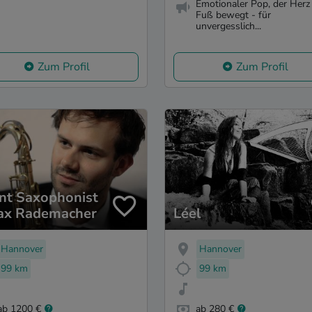
Emotionaler Pop, der Herz
Fuß bewegt - für
unvergesslich...
Zum Profil
Zum Profil
nt Saxophonist
ax Rademacher
Léel
Hannover
Hannover
99 km
99 km
ab 1200 €
ab 280 €