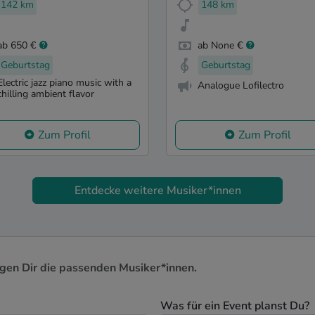
142 km
148 km
ab 650 €
ab None €
Geburtstag
Geburtstag
Electric jazz piano music with a
Analogue Lofilectro
chilling ambient flavor
Zum Profil
Zum Profil
Entdecke weitere Musiker*innen
igen Dir die passenden Musiker*innen.
Was für ein Event planst Du?