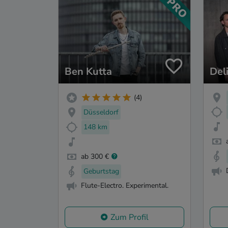
Ben Kutta
Del
(4)
Düsseldorf
148 km
ab 300 €
Geburtstag
Flute-Electro. Experimental.
Zum Profil