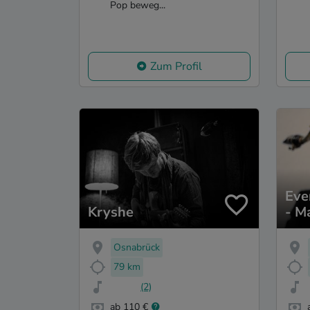
Pop beweg...
Zum Profil
Eve
Kryshe
- M
Osnabrück
79 km
(2)
ab 110 €