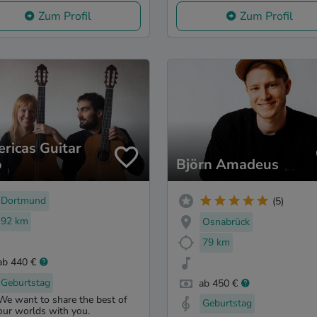
Zum Profil
Zum Profil
ricas Guitar
o
Björn Amadeus
Dortmund
(5)
92 km
Osnabrück
79 km
ab 440 €
Geburtstag
ab 450 €
We want to share the best of
Geburtstag
our worlds with you.