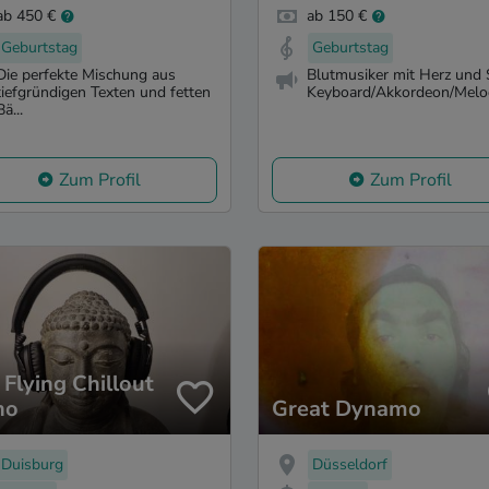
ab 450 €
ab 150 €
Geburtstag
Geburtstag
Die perfekte Mischung aus
Blutmusiker mit Herz und 
tiefgründigen Texten und fetten
Keyboard/Akkordeon/Melodi
Bä...
Zum Profil
Zum Profil
 Flying Chillout
no
Great Dynamo
Duisburg
Düsseldorf