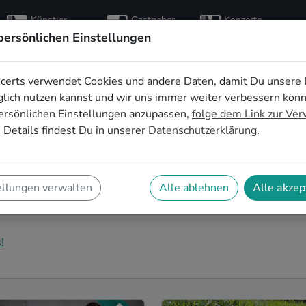
Künstler
Gastgeber
Konzerte
entdecken
finden
besuchen
persönlichen Einstellungen
certs verwendet Cookies und andere Daten, damit Du unsere 
usik für die
lich nutzen kannst und wir uns immer weiter verbessern kön
ersönlichen Einstellungen anzupassen,
folge dem Link zur Ve
 in Paderborn
 Details findest Du in unserer
Datenschutzerklärung
.
eier in Paderborn zu einem unvergesslichen Erlebnis
u richtig! Hier findest Du Electronic Musiker*innen
ellungen verwalten
Alle ablehnen
Alle akzep
derborn, die genau zu Deiner Feier und Deinen
!