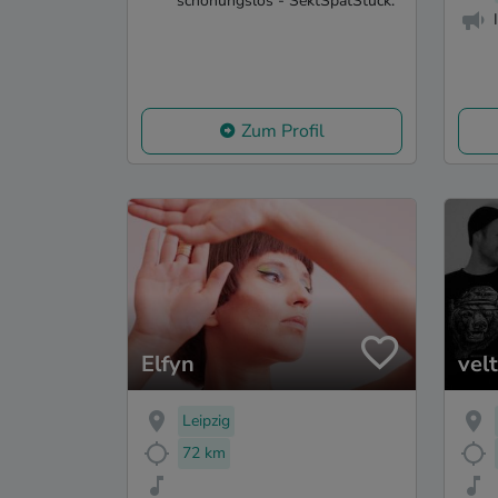
schonungslos - SektSpätStück.
Zum Profil
Elfyn
velt
Leipzig
72 km