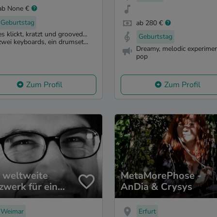
ab None €
Geburtstag
ab 280 €
es klickt, kratzt und grooved...
Geburtstag
zwei keyboards, ein drumset...
Dreamy, melodic experimen
pop
Zum Profil
Zum Profil
 weltweite
MetaMorePhose -
zwerk für ein
AnDia & Crysys
ingungsloses
undeinkommen
Weimar
Erfurt