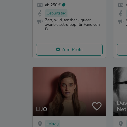
ab 250 €
Geburtstag
Zart, wild, tanzbar - queer
avant-electro pop für Fans von
B...
Zum Profil
Das
LIJO
Net
bed
Gr
Leipzig