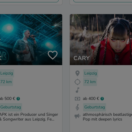
K
CARY
Leipzig
Leipzig
72 km
72 km
ab 500 €
ab 400 €
Geburtstag
Geburtstag
APK ist ein Producer und Singer
athmosphärisch beatlastig
& Songwriter aus Leipzig. Fe...
Pop mit deepen lyrics