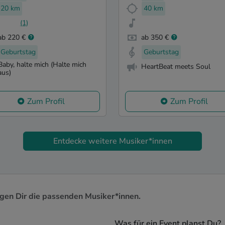
20 km
40 km
(1)
ab 220 €
ab 350 €
Geburtstag
Geburtstag
Baby, halte mich (Halte mich
HeartBeat meets Soul
aus)
Zum Profil
Zum Profil
Entdecke weitere Musiker*innen
igen Dir die passenden Musiker*innen.
Was für ein Event planst Du?