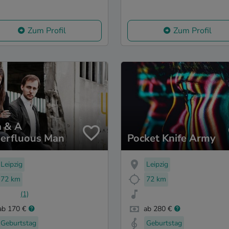
Zum Profil
Zum Profil
a & A
erfluous Man
Pocket Knife Army
Leipzig
Leipzig
72 km
72 km
(1)
ab 170 €
ab 280 €
Geburtstag
Geburtstag