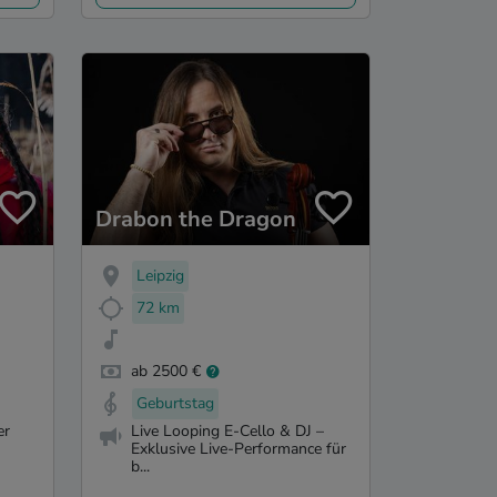
Drabon the Dragon
Leipzig
72 km
ab 2500 €
Geburtstag
er
Live Looping E-Cello & DJ –
Exklusive Live-Performance für
b...