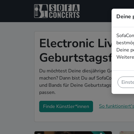
Deine 
SofaCon
Electronic Live-M
bestmög
Deine p
Geburtstagsfeier
Weitere
Du möchtest Deine diesjährige Geburtstagsf
machen? Dann bist Du auf SofaConcerts gena
Einst
und Bands für Deine Geburtstagsfeier in Je
passen.
So funktioniert's
Finde Künstler*innen