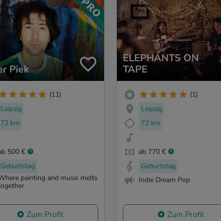
ELEPHANTS ON
er Piek
TAPE
(11)
(1)
Leipzig
Leipzig
72 km
72 km
ab 500 €
ab 770 €
Geburtstag
Geburtstag
Where painting and music melts
Indie Dream Pop
together
Zum Profil
Zum Profil