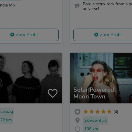
Bold electro-rock from a pa
Indie Mix
universe!
Zum Profil
Zum Profil
Solar Powered
Moon Town
Leipzig
(4)
72 km
Schweinfurt
138 km