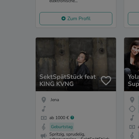
elektronische...
Zum Profil
SektSpätStück feat
Yol
KING KVNG
Sup
Jena
ab 1000 €
Geburtstag
Spritzig, sprudelig,