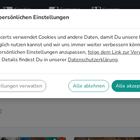
Künstler
Gastgeber
Konzerte
entdecken
finden
besuchen
persönlichen Einstellungen
certs verwendet Cookies und andere Daten, damit Du unsere 
usik für die
lich nutzen kannst und wir uns immer weiter verbessern kön
ersönlichen Einstellungen anzupassen,
folge dem Link zur Ve
 in Jena
 Details findest Du in unserer
Datenschutzerklärung
.
eier in Jena zu einem unvergesslichen Erlebnis
u richtig! Hier findest Du Electronic Musiker*innen
ellungen verwalten
Alle ablehnen
Alle akzep
na, die genau zu Deiner Feier und Deinen Wünschen
!