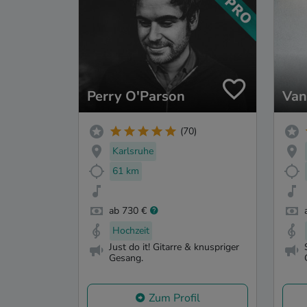
Perry O'Parson
Van
(70)
Karlsruhe
61 km
ab 730 €
Hochzeit
Just do it! Gitarre & knuspriger
Gesang.
Zum Profil