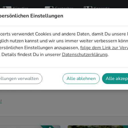
Künstler
Gastgeber
Konzerte
entdecken
finden
besuchen
persönlichen Einstellungen
certs verwendet Cookies und andere Daten, damit Du unsere 
zeitsbands buchen in
lich nutzen kannst und wir uns immer weiter verbessern kön
ersönlichen Einstellungen anzupassen,
folge dem Link zur Ve
 Details findest Du in unserer
Datenschutzerklärung
.
ve Hochzeitsband in Heilbronn für Deinen großen Tag?
certs findest Du eine Vielzahl an professionellen
ellungen verwalten
Alle ablehnen
Alle akzep
ie euer Fest zu einem echten Highlight werden lassen.
r eure Feierlichkeiten!
!