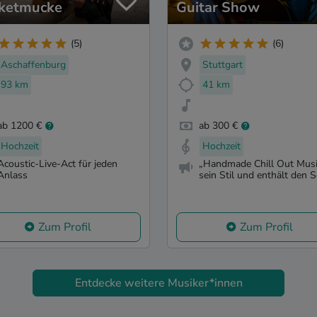
ketmucke
Guitar Show
(5)
(6)
Aschaffenburg
Stuttgart
93 km
41 km
ab 1200 €
ab 300 €
Hochzeit
Hochzeit
Acoustic-Live-Act für jeden
„Handmade Chill Out Music
Anlass
sein Stil und enthält den S
Zum Profil
Zum Profil
Entdecke weitere Musiker*innen