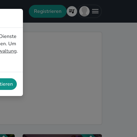
Registrieren
Dienste
nen. Um
rwaltung
.
tieren