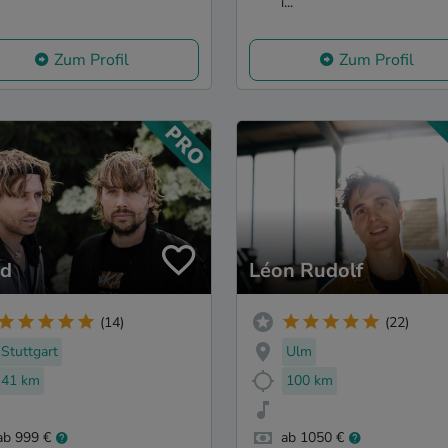
i...
Zum Profil
Zum Profil
d
Léon Rudolf
(14)
(22)
Stuttgart
Ulm
41 km
100 km
ab 999 €
ab 1050 €