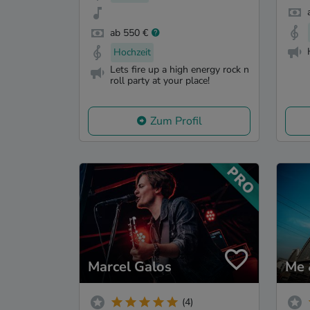
ab 550 €
Hochzeit
Lets fire up a high energy rock n
roll party at your place!
Zum Profil
Marcel Galos
Me 
(4)