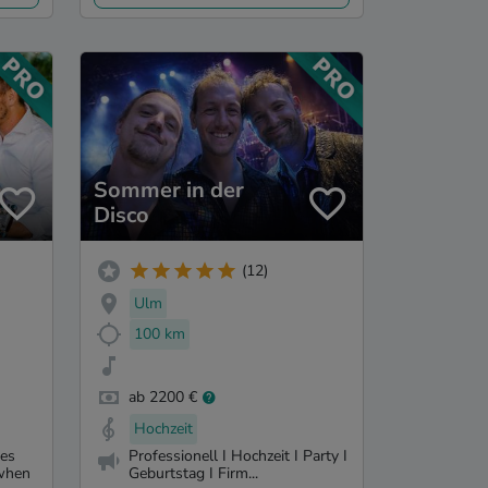
Sommer in der
Disco
(12)
Ulm
100 km
ab 2200 €
Hochzeit
kes
Professionell I Hochzeit I Party I
 when
Geburtstag I Firm...