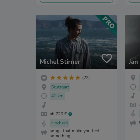
Michel Stirner
Jan
(22)
Stuttgart
41 km
ab 720 €
Hochzeit
songs that make you feel
something.