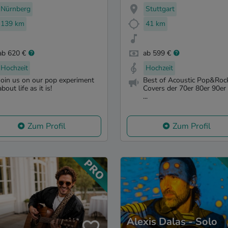
Nürnberg
Stuttgart
139 km
41 km
ab 620 €
ab 599 €
Hochzeit
Hochzeit
Join us on our pop experiment
Best of Acoustic Pop&Roc
about life as it is!
Covers der 70er 80er 90er .
...
Zum Profil
Zum Profil
Alexis Dalas - Solo