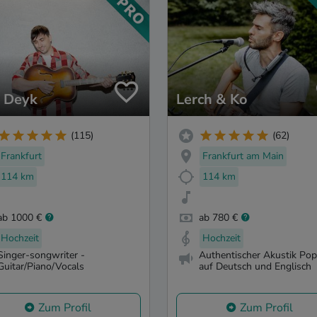
 Deyk
Lerch & Ko
(115)
(62)
Frankfurt
Frankfurt am Main
114 km
114 km
ab 1000 €
ab 780 €
Hochzeit
Hochzeit
Singer-songwriter -
Authentischer Akustik Po
Guitar/Piano/Vocals
auf Deutsch und Englisch
Zum Profil
Zum Profil