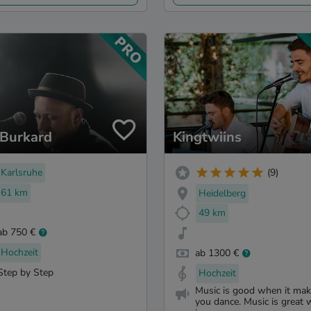
 Burkard
Kingtwiins
Karlsruhe
(9)
61 km
Heidelberg
49 km
ab 750 €
Hochzeit
ab 1300 €
Step by Step
Hochzeit
Music is good when it ma
you dance. Music is great