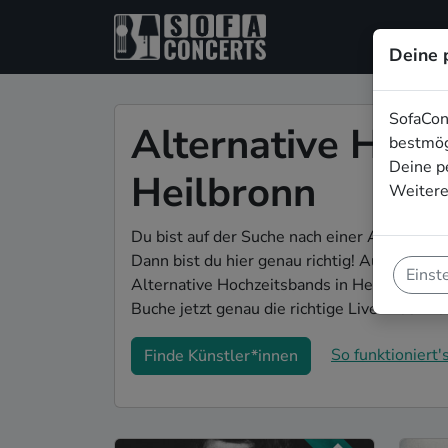
Deine 
SofaCon
Alternative Hoch
bestmög
Deine p
Heilbronn
Weitere
Du bist auf der Suche nach einer Alternati
Dann bist du hier genau richtig! Auf SofaCon
Einst
Alternative Hochzeitsbands in Heilbronn, d
Buche jetzt genau die richtige Live-Musik fü
So funktioniert's
Finde Künstler*innen