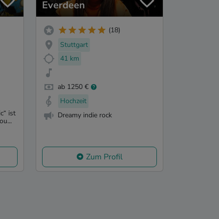
Everdeen
(18)
Stuttgart
41 km
ab 1250 €
Hochzeit
“ ist
Dreamy indie rock
ou...
Zum Profil