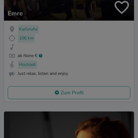
Emre
Karlsruhe
106 km
ab None €
Hochzeit
Just relax, listen and enjoy
Zum Profil