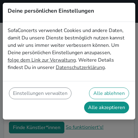
Deine persönlichen Einstellungen
Registrieren
SofaConcerts verwendet Cookies und andere Daten,
damit Du unsere Dienste bestmöglich nutzen kannst
Alternative Hochzeitsbands
und wir uns immer weiter verbessern können. Um
buchen in Saarbrücken
Deine persönlichen Einstellungen anzupassen,
folge dem Link zur Verwaltung
. Weitere Details
Du bist auf der Suche nach einer Alternative
findest Du in unserer
Datenschutzerklärung
.
Hochzeitsband in Saarbrücken für Deinen großen Tag?
Dann bist du hier genau richtig! Auf SofaConcerts
findest Du eine Vielzahl an professionellen
Alternative Hochzeitsbands in Saarbrücken, die euer
Einstellungen verwalten
Alle ablehnen
Fest zu einem echten Highlight werden lassen. Buche
jetzt genau die richtige Live-Musik für eure
Alle akzeptieren
Feierlichkeiten!
So funktioniert's!
Finde Künstler*innen