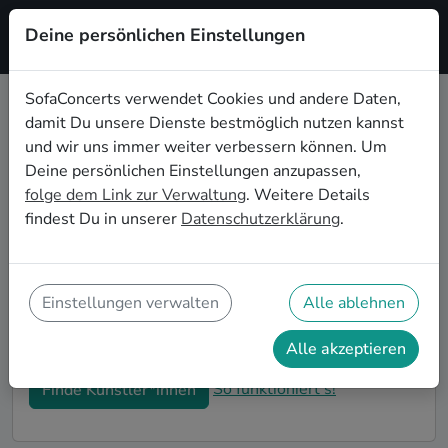
Deine persönlichen Einstellungen
Registrieren
SofaConcerts verwendet Cookies und andere Daten,
damit Du unsere Dienste bestmöglich nutzen kannst
Alternative Hochzeitsbands
und wir uns immer weiter verbessern können. Um
buchen in Chicago
Deine persönlichen Einstellungen anzupassen,
folge dem Link zur Verwaltung
. Weitere Details
Du bist auf der Suche nach einer Alternative
findest Du in unserer
Datenschutzerklärung
.
Hochzeitsband in Chicago für Deinen großen Tag?
Dann bist du hier genau richtig! Auf SofaConcerts
findest Du eine Vielzahl an professionellen
Alternative Hochzeitsbands in Chicago, die euer Fest
Einstellungen verwalten
Alle ablehnen
zu einem echten Highlight werden lassen. Buche jetzt
genau die richtige Live-Musik für eure Feierlichkeiten!
Alle akzeptieren
So funktioniert's!
Finde Künstler*innen