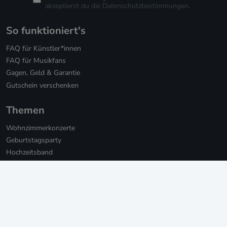
akzeptierst du die
Datenschutzbestimmungen.
So funktioniert's
FAQ für Künstler*innen
FAQ für Musikfans
Gagen, Geld & Garantie
Gutschein verschenken
Themen
Wohnzimmerkonzerte
Geburtstagsparty
Hochzeitsband
Hochzeitssänger*innen
Hochzeits-DJs
Firmenfeier
Weihnachtsfeier mit Live-Musik
Online Weihnachtsfeier
Musikbotschaft für Firmen