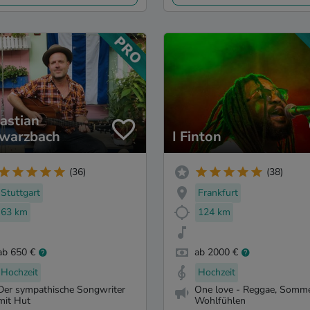
astian
warzbach
I Finton
(36)
(38)
Stuttgart
Frankfurt
63 km
124 km
ab 650 €
ab 2000 €
Hochzeit
Hochzeit
Der sympathische Songwriter
One love - Reggae, Somme
mit Hut
Wohlfühlen