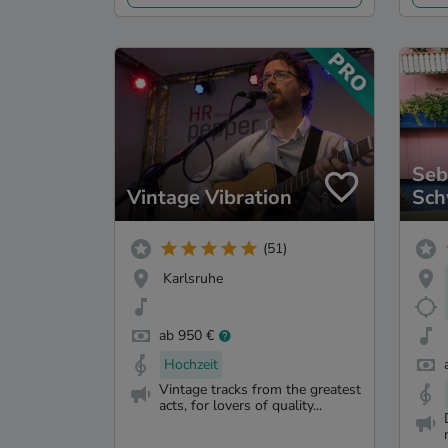
Seb
Vintage Vibration
Sch
(51)
Karlsruhe
ab 950 €
Hochzeit
Vintage tracks from the greatest
acts, for lovers of quality...