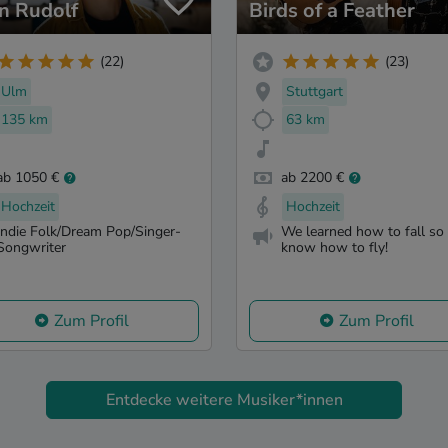
n Rudolf
Birds of a Feather
(22)
(23)
Ulm
Stuttgart
135 km
63 km
ab 1050 €
ab 2200 €
Hochzeit
Hochzeit
Indie Folk/Dream Pop/Singer-
We learned how to fall so
Songwriter
know how to fly!
Zum Profil
Zum Profil
Entdecke weitere Musiker*innen