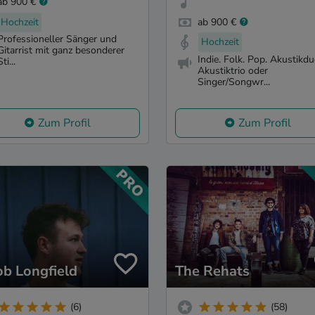
ab 900 €
Hochzeit
ab 900 €
Professioneller Sänger und
Hochzeit
Gitarrist mit ganz besonderer
Indie. Folk. Pop. Akustikdu
Sti...
Akustiktrio oder
Singer/Songwr...
Zum Profil
Zum Profil
ob Longfield
The Rehats
(6)
(58)