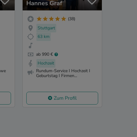
Hannes Graf
(38)
Stuttgart
63 km
ab 990 €
Hochzeit
 we
Rundum-Service I Hochzeit I
Geburtstag I Firmen...
Zum Profil