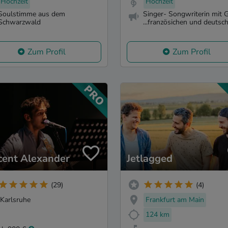
Hochzeit
Hochzeit
Soulstimme aus dem
Singer- Songwriterin mit G
Schwarzwald
...französichen und deutsch.
Zum Profil
Zum Profil
cent Alexander
Jetlagged
(29)
(4)
Karlsruhe
Frankfurt am Main
124 km