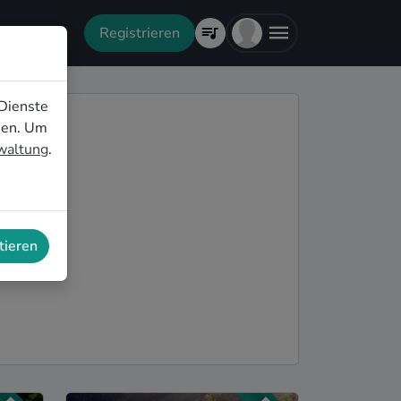
Registrieren
Dienste
nen. Um
rwaltung
.
tieren