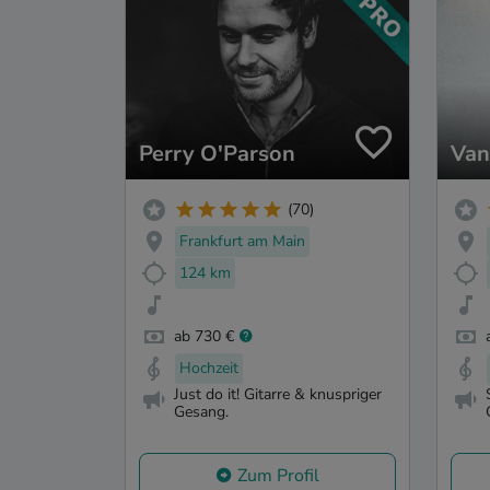
Perry O'Parson
Van
(70)
Frankfurt am Main
124 km
ab 730 €
Hochzeit
Just do it! Gitarre & knuspriger
Gesang.
Zum Profil