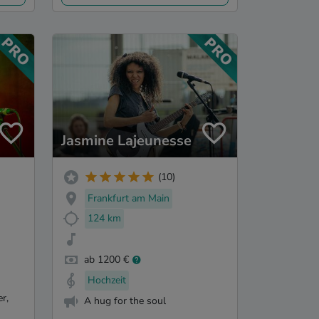
Jasmine Lajeunesse
(10)
Frankfurt am Main
124 km
ab 1200 €
Hochzeit
r,
A hug for the soul