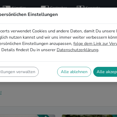
Künstler
Gastgeber
Konzerte
entdecken
finden
besuchen
persönlichen Einstellungen
certs verwendet Cookies und andere Daten, damit Du unsere 
er Hochzeitsbands
lich nutzen kannst und wir uns immer weiter verbessern kön
ersönlichen Einstellungen anzupassen,
folge dem Link zur Ve
uhe
 Details findest Du in unserer
Datenschutzerklärung
.
ngwriter Hochzeitsband in Karlsruhe für Deinen großen
faConcerts findest Du eine Vielzahl an professionellen
ellungen verwalten
Alle ablehnen
Alle akzep
uhe, die euer Fest zu einem echten Highlight werden
usik für eure Feierlichkeiten!
!