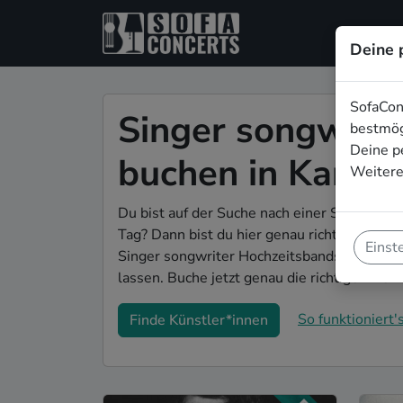
Deine 
SofaCon
Singer songwrit
bestmög
Deine p
buchen in Karlsr
Weitere
Du bist auf der Suche nach einer Singer so
Tag? Dann bist du hier genau richtig! Auf So
Einst
Singer songwriter Hochzeitsbands in Karlsr
lassen. Buche jetzt genau die richtige Live-M
So funktioniert's
Finde Künstler*innen