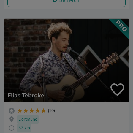
Zum Profil
Elias Tebroke
(10)
Dortmund
37 km