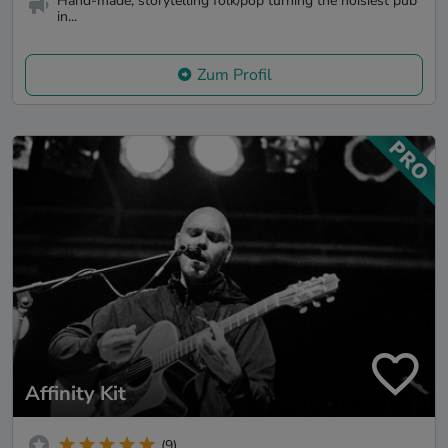
Hand-made, storytelling folk/pop turning the noisiest pub
in...
Zum Profil
Affinity Kit
(9)