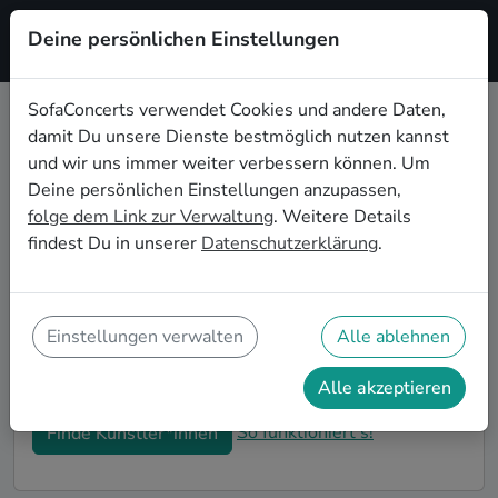
Deine persönlichen Einstellungen
Registrieren
SofaConcerts verwendet Cookies und andere Daten,
damit Du unsere Dienste bestmöglich nutzen kannst
Singer songwriter Hochzeitsbands
und wir uns immer weiter verbessern können. Um
buchen in Bottrop
Deine persönlichen Einstellungen anzupassen,
folge dem Link zur Verwaltung
. Weitere Details
Du bist auf der Suche nach einer Singer songwriter
findest Du in unserer
Datenschutzerklärung
.
Hochzeitsband in Bottrop für Deinen großen Tag?
Dann bist du hier genau richtig! Auf SofaConcerts
findest Du eine Vielzahl an professionellen Singer
songwriter Hochzeitsbands in Bottrop, die euer Fest
Einstellungen verwalten
Alle ablehnen
zu einem echten Highlight werden lassen. Buche jetzt
genau die richtige Live-Musik für eure Feierlichkeiten!
Alle akzeptieren
So funktioniert's!
Finde Künstler*innen