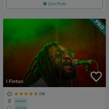
Zum Profil
I Finton
(38)
Aachen
102 km