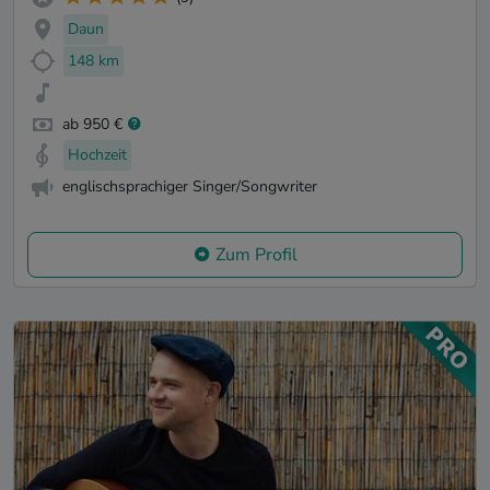
Daun
148 km
ab 950 €
Hochzeit
englischsprachiger Singer/Songwriter
Zum Profil