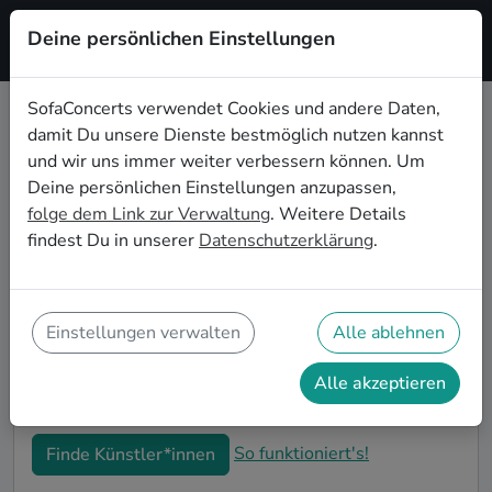
Deine persönlichen Einstellungen
Registrieren
SofaConcerts verwendet Cookies und andere Daten,
damit Du unsere Dienste bestmöglich nutzen kannst
Singer songwriter Hochzeitsbands
und wir uns immer weiter verbessern können. Um
buchen in Gelsenkirchen
Deine persönlichen Einstellungen anzupassen,
folge dem Link zur Verwaltung
. Weitere Details
Du bist auf der Suche nach einer Singer songwriter
findest Du in unserer
Datenschutzerklärung
.
Hochzeitsband in Gelsenkirchen für Deinen großen
Tag? Dann bist du hier genau richtig! Auf
SofaConcerts findest Du eine Vielzahl an
professionellen Singer songwriter Hochzeitsbands in
Einstellungen verwalten
Alle ablehnen
Gelsenkirchen, die euer Fest zu einem echten
Highlight werden lassen. Buche jetzt genau die
Alle akzeptieren
richtige Live-Musik für eure Feierlichkeiten!
So funktioniert's!
Finde Künstler*innen