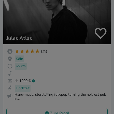
Jules Atlas
(25)
Köln
65 km
ab 1200 €
Hochzeit
Hand-made, storytelling folk/pop turning the noisiest pub
in...
Zum Profil