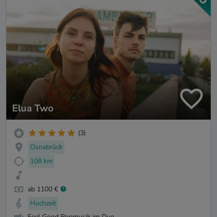
Elua Two
(3)
Osnabrück
108 km
ab 1100 €
Hochzeit
Feel Good Popmusik im Duo