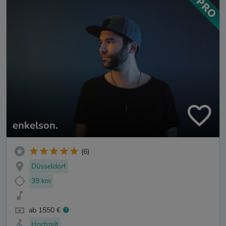
enkelson.
(6)
Düsseldorf
39 km
ab 1550 €
Hochzeit