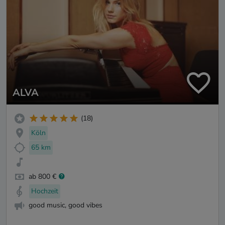
ALVA
(18)
Köln
65 km
ab 800 €
Hochzeit
good music, good vibes