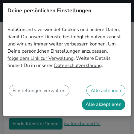
Deine persönlichen Einstellungen
Registrieren
SofaConcerts verwendet Cookies und andere Daten,
damit Du unsere Dienste bestmöglich nutzen kannst
Rock Live-Musik für den
und wir uns immer weiter verbessern können. Um
Junggesellenabschied in Würzburg
Deine persönlichen Einstellungen anzupassen,
folge dem Link zur Verwaltung
. Weitere Details
Rock Singer-Songwriter*innen und Bands sind die
findest Du in unserer
Datenschutzerklärung
.
perfekte Idee für einen außergewöhnlichen
Junggesellenabschied in Würzburg. Mit Live-Musik
wird euer JGA zu einem unvergesslichen Highlight -
die Idee für besondere Feierlichkeiten vor der
Einstellungen verwalten
Alle ablehnen
Hochzeit! Auf SofaConcerts findet ihr Rock
Musiker*innen in Würzburg, die genau zu euren
Alle akzeptieren
Wünschen und eurem Budget passen.
So funktioniert's!
Finde Künstler*innen