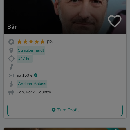
Bär
(13)
Straubenhardt
147 km
ab 150 €
Anderer Anlass
Pop, Rock, Country
Zum Profil