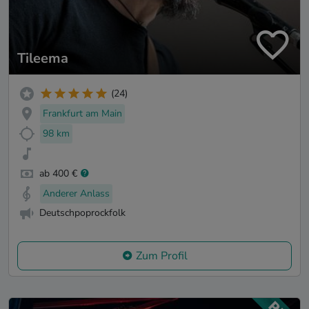
Tileema
(24)
Frankfurt am Main
98 km
ab 400 €
Anderer Anlass
Deutschpoprockfolk
Zum Profil