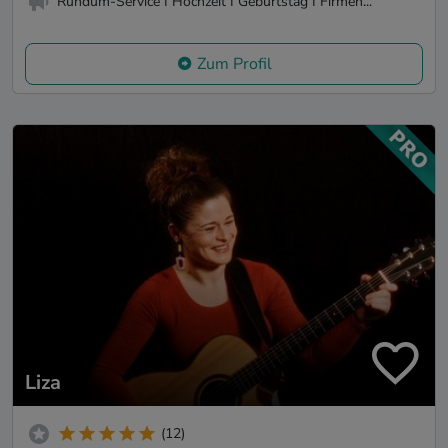
Rundum-Service I Hochzeit I Geburtstag I Firmen...
Zum Profil
Liza
(12)