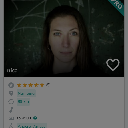
nica
(5)
Nürnberg
89 km
ab 450 €
Anderer Anlass