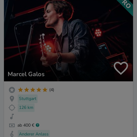
Marcel Galos
(4)
Stuttgart
126 km
ab 400 €
Anderer Anlass