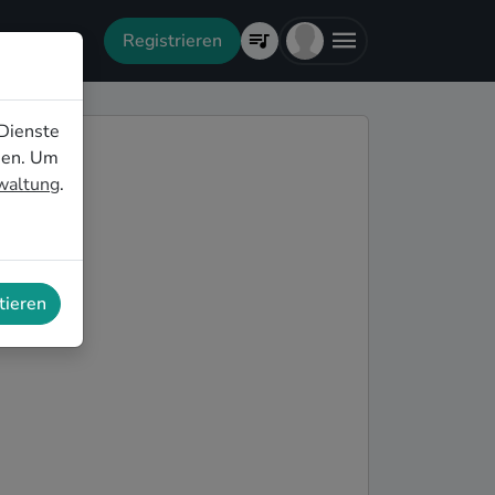
Registrieren
Dienste
nen. Um
rwaltung
.
tieren