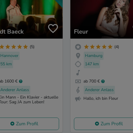
dt Baeck
Fleur
(5)
(4)
Hannover
Hamburg
55 km
147 km
ab 1600 €
ab 700 €
Anderer Anlass
Anderer Anlass
Ein Mann - Ein Klavier - aktuelle
Hallo, ich bin Fleur
Tour: Sag JA zum Leben!
Zum Profil
Zum Profil