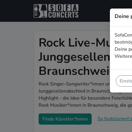
Deine 
SofaCon
Rock Live-Musik 
bestmög
Deine p
Junggesellenabsc
Weitere
Braunschweig
Einst
Rock Singer-Songwriter*innen und Bands si
Junggesellenabschied in Braunschweig. Mit
Highlight - die Idee für besondere Feierlich
Rock Musiker*innen in Braunschweig, die 
So funktioniert's
Finde Künstler*innen