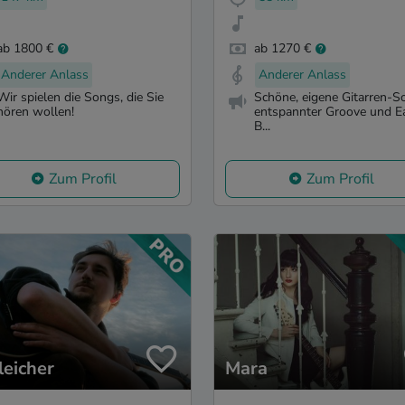
ab 1800 €
ab 1270 €
Anderer Anlass
Anderer Anlass
Wir spielen die Songs, die Sie
Schöne, eigene Gitarren-S
hören wollen!
entspannter Groove und E
B...
Zum Profil
Zum Profil
leicher
Mara