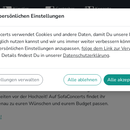
Künstler
Gastgeber
Konzerte
entdecken
finden
besuchen
persönlichen Einstellungen
certs verwendet Cookies und andere Daten, damit Du unsere 
für den
lich nutzen kannst und wir uns immer weiter verbessern kön
ersönlichen Einstellungen anzupassen,
folge dem Link zur Ve
hied in
 Details findest Du in unserer
Datenschutzerklärung
.
ellungen verwalten
Alle ablehnen
Alle akzep
nd die perfekte Idee für einen außergewöhnlichen
 Live-Musik wird euer JGA zu einem unvergesslichen
keiten vor der Hochzeit! Auf SofaConcerts findet ihr
genau zu euren Wünschen und eurem Budget passen.
!