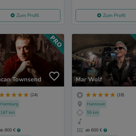
Zum Profil
Zum Profil
can Townsend
Mar Wolf
(24)
(18)
Hamburg
Hannover
147 km
55 km
ab 800 €
ab 600 €