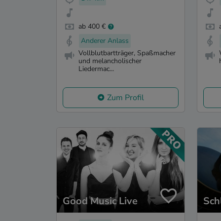
ab 400 €
Anderer Anlass
Vollblutbartträger, Spaßmacher
und melancholischer
Liedermac...
Zum Profil
Good Music Live
Sch