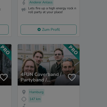
Anderer Anlass
Lets fire up a high energy rock n
k
roll party at your place!
Zum Profil
4FUN Coverband /
Partyband /
Hochzeitsband
Hamburg
147 km