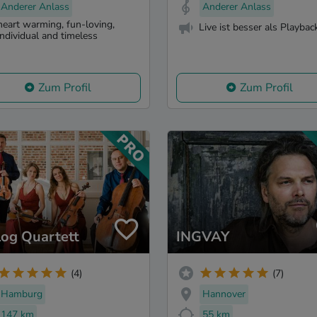
Anderer Anlass
Anderer Anlass
heart warming, fun-loving,
Live ist besser als Playbac
individual and timeless
Zum Profil
Zum Profil
log Quartett
INGVAY
(4)
(7)
Hamburg
Hannover
147 km
55 km