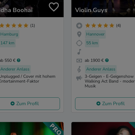
dha Boohai
Violin Guys
(1)
(4)
Hamburg
Hannover
147 km
55 km
ab 550 €
ab 1900 €
Anderer Anlass
Anderer Anlass
Unplugged / Cover mit hohem
3-Geigen - E-Geigenshow 
Entertainment-Faktor
Walking Act Band - mode
Musik
Zum Profil
Zum Profil