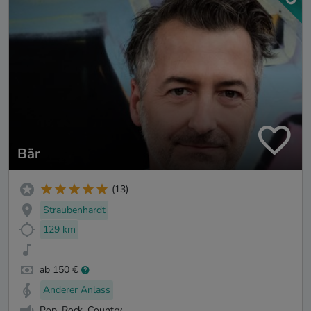
Bär
(13)
Straubenhardt
129 km
ab 150 €
Anderer Anlass
Pop, Rock, Country