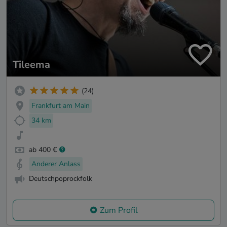
Tileema
(24)
Frankfurt am Main
34 km
ab 400 €
Anderer Anlass
Deutschpoprockfolk
Zum Profil