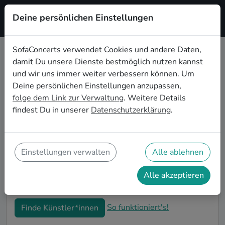
Deine persönlichen Einstellungen
Registrieren
SofaConcerts verwendet Cookies und andere Daten,
damit Du unsere Dienste bestmöglich nutzen kannst
Rock Live-Musik für den
und wir uns immer weiter verbessern können. Um
Junggesellenabschied in Mainz
Deine persönlichen Einstellungen anzupassen,
folge dem Link zur Verwaltung
. Weitere Details
Rock Singer-Songwriter*innen und Bands sind die
findest Du in unserer
Datenschutzerklärung
.
perfekte Idee für einen außergewöhnlichen
Junggesellenabschied in Mainz. Mit Live-Musik wird
euer JGA zu einem unvergesslichen Highlight - die
Idee für besondere Feierlichkeiten vor der Hochzeit!
Einstellungen verwalten
Alle ablehnen
Auf SofaConcerts findet ihr Rock Musiker*innen in
Mainz, die genau zu euren Wünschen und eurem
Alle akzeptieren
Budget passen.
So funktioniert's!
Finde Künstler*innen