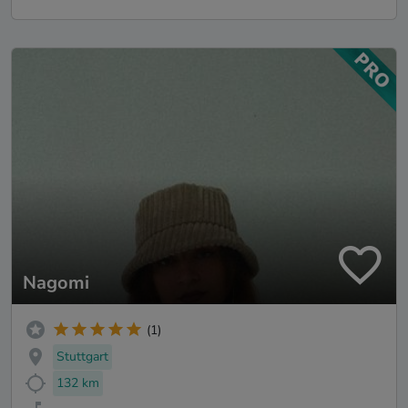
Nagomi
(1)
Stuttgart
132 km