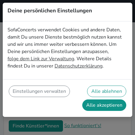
Deine persönlichen Einstellungen
Registrieren
SofaConcerts verwendet Cookies und andere Daten,
damit Du unsere Dienste bestmöglich nutzen kannst
Electronic Live-Musik für den
und wir uns immer weiter verbessern können. Um
Sektempfang in Freiburg im
Deine persönlichen Einstellungen anzupassen,
Breisgau
folge dem Link zur Verwaltung
. Weitere Details
findest Du in unserer
Datenschutzerklärung
.
Ihr seid auf der Suche nach musikalischer
Untermalung für den Sektempfang eurer Hochzeit in
Freiburg im Breisgau? Bei SofaConcerts findet ihr
romantische Electronic Singer-Songwriter*innen und
Einstellungen verwalten
Alle ablehnen
stimmungsvolle Bands, die eure Feierlichkeiten und
den Hochzeits-Sektempfang in Freiburg im Breisgau
Alle akzeptieren
perfekt abrunden.
So funktioniert's!
Finde Künstler*innen