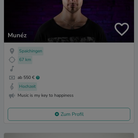
Munéz
Spaichingen
67 km
ab 550 €
Hochzeit
Music is my key to happiness
Zum Profil