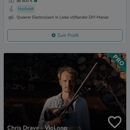
ab 800 €
Hochzeit
Queerer Electroclash in Liebe stiftender DIY-Manier
Zum Profil
Chris Drave - VioLoop