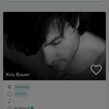
Kris Bauer
Hamburg
137 km
ab None €