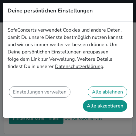
Deine persönlichen Einstellungen
Registrieren
SofaConcerts verwendet Cookies und andere Daten,
damit Du unsere Dienste bestmöglich nutzen kannst
Electronic Live-Musik für den
und wir uns immer weiter verbessern können. Um
Sektempfang in Wolfsburg
Deine persönlichen Einstellungen anzupassen,
folge dem Link zur Verwaltung
. Weitere Details
Ihr seid auf der Suche nach musikalischer
findest Du in unserer
Datenschutzerklärung
.
Untermalung für den Sektempfang eurer Hochzeit in
Wolfsburg? Bei SofaConcerts findet ihr romantische
Electronic Singer-Songwriter*innen und
stimmungsvolle Bands, die eure Feierlichkeiten und
Einstellungen verwalten
Alle ablehnen
den Hochzeits-Sektempfang in Wolfsburg perfekt
abrunden.
Alle akzeptieren
So funktioniert's!
Finde Künstler*innen