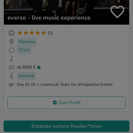
everso - live music experience
(1)
München
73 km
ab 8000 €
Hochzeit
Das #1 DJ + Livemusik Team für erfolgreiche Events
Zum Profil
Entdecke weitere Musiker*innen