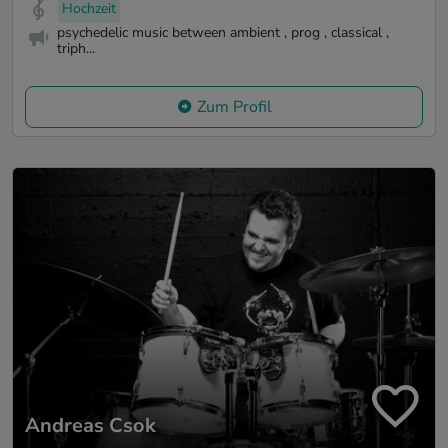
Hochzeit
psychedelic music between ambient , prog , classical ,
triph...
Zum Profil
Andreas Csok