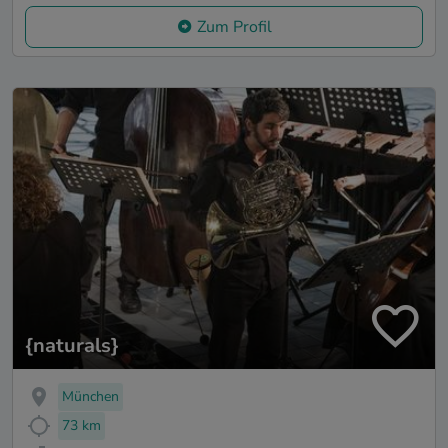
Zum Profil
{naturals}
München
73 km