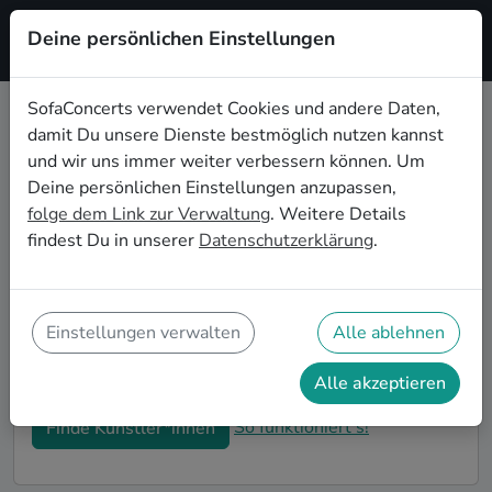
Deine persönlichen Einstellungen
Registrieren
SofaConcerts verwendet Cookies und andere Daten,
damit Du unsere Dienste bestmöglich nutzen kannst
Electronic Live-Musik für den
und wir uns immer weiter verbessern können. Um
Sektempfang in Heidelberg
Deine persönlichen Einstellungen anzupassen,
folge dem Link zur Verwaltung
. Weitere Details
Ihr seid auf der Suche nach musikalischer
findest Du in unserer
Datenschutzerklärung
.
Untermalung für den Sektempfang eurer Hochzeit in
Heidelberg? Bei SofaConcerts findet ihr romantische
Electronic Singer-Songwriter*innen und
stimmungsvolle Bands, die eure Feierlichkeiten und
Einstellungen verwalten
Alle ablehnen
den Hochzeits-Sektempfang in Heidelberg perfekt
abrunden.
Alle akzeptieren
So funktioniert's!
Finde Künstler*innen