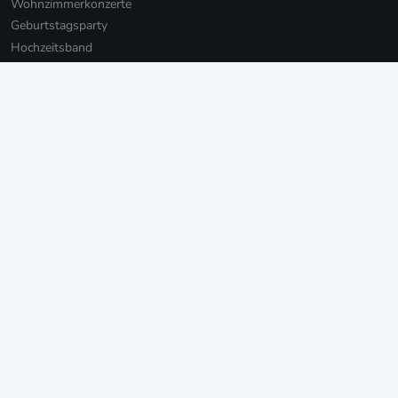
Wohnzimmerkonzerte
Geburtstagsparty
Hochzeitsband
Hochzeitssänger*innen
Hochzeits-DJs
Firmenfeier
Weihnachtsfeier mit Live-Musik
Online Weihnachtsfeier
Musikbotschaft für Firmen
Persönliche Musikbotschaften
Livestream Konzerte für Firmen
Private Livestream Konzerte
Online Geburtstag
Junggesellinnenabschied
Einweihungsfeier
Walking Act
Weitere Leistungen