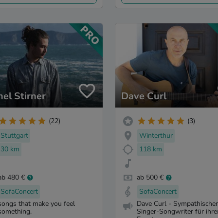
hel Stirner
Dave Curl
(22)
(3)
Stuttgart
Winterthur
30 km
118 km
ab 480 €
ab 500 €
SofaConcert
SofaConcert
songs that make you feel
Dave Curl - Sympathischer
something.
Singer-Songwriter für ihre