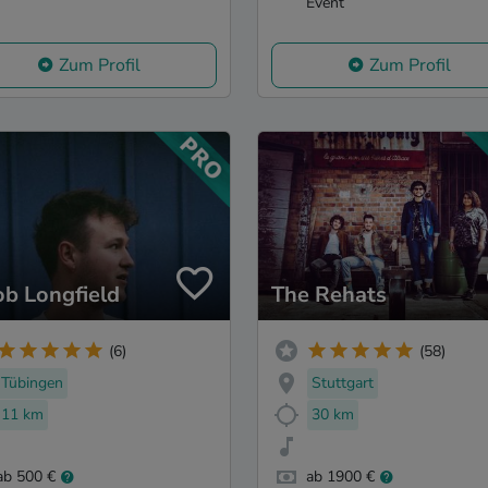
Event
Zum Profil
Zum Profil
ob Longfield
The Rehats
(6)
(58)
Tübingen
Stuttgart
11 km
30 km
ab 500 €
ab 1900 €