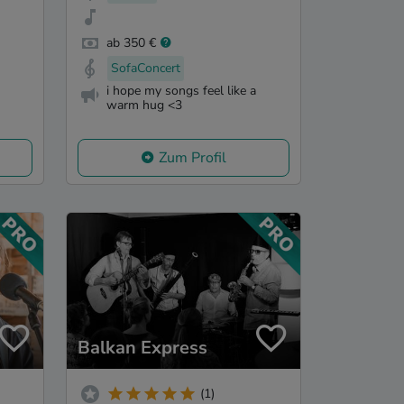
ab 350 €
SofaConcert
i hope my songs feel like a
warm hug <3
Zum Profil
Balkan Express
(1)