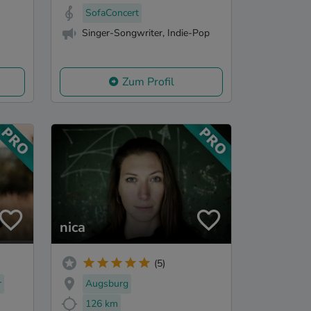
SofaConcert
Singer-Songwriter, Indie-Pop
Zum Profil
nica
(5)
r
Augsburg
126 km