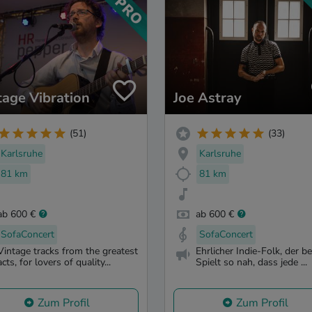
tage Vibration
Joe Astray
(51)
(33)
Karlsruhe
Karlsruhe
81 km
81 km
ab 600 €
ab 600 €
SofaConcert
SofaConcert
Vintage tracks from the greatest
Ehrlicher Indie-Folk, der be
acts, for lovers of quality...
Spielt so nah, dass jede ...
Zum Profil
Zum Profil