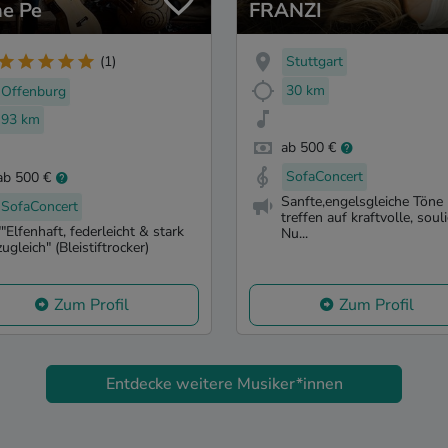
e Pe
FRANZI
Stuttgart
(1)
30 km
Offenburg
93 km
ab 500 €
SofaConcert
ab 500 €
Sanfte,engelsgleiche Töne
SofaConcert
treffen auf kraftvolle, soul
""Elfenhaft, federleicht & stark
Nu...
zugleich" (Bleistiftrocker)
Zum Profil
Zum Profil
Entdecke weitere Musiker*innen