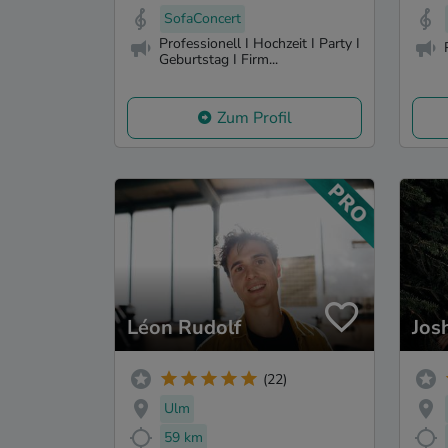
SofaConcert
Professionell I Hochzeit I Party I
Geburtstag I Firm...
Zum Profil
Léon Rudolf
Jos
(22)
Ulm
59 km