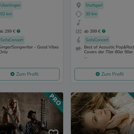
Überlingen
Stuttgart
82 km
30 km
ab 299 €
ab 399 €
SofaConcert
SofaConcert
Singer/Songwriter - Good Vibes
Best of Acoustic Pop&Roc
Only
Covers der 70er 80er 90er .
...
Zum Profil
Zum Profil