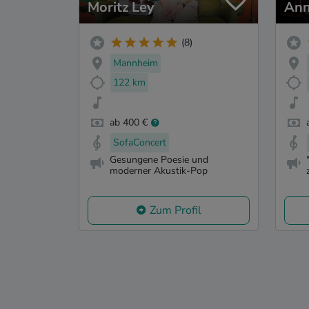
Moritz Ley
Ann
(8)
Mannheim
122 km
ab 400 €
SofaConcert
Gesungene Poesie und
moderner Akustik-Pop
Zum Profil