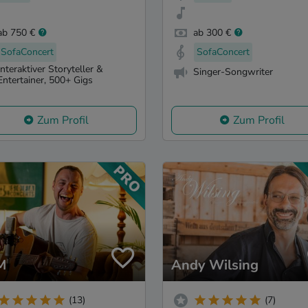
ab 750 €
ab 300 €
SofaConcert
SofaConcert
Interaktiver Storyteller &
Singer-Songwriter
Entertainer, 500+ Gigs
Zum Profil
Zum Profil
M
Andy Wilsing
(13)
(7)