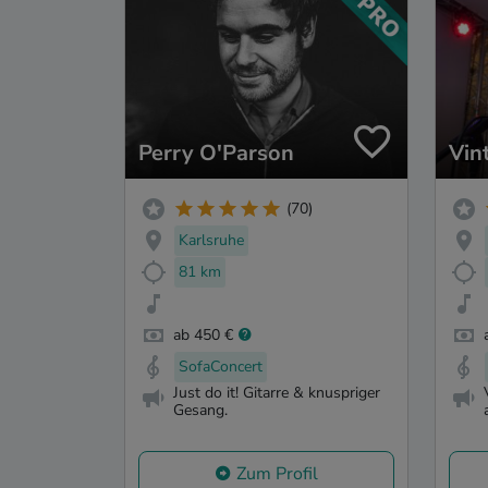
Perry O'Parson
Vin
(70)
Karlsruhe
81 km
ab 450 €
SofaConcert
Just do it! Gitarre & knuspriger
Gesang.
Zum Profil