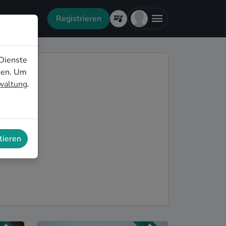
Registrieren
Dienste
nen. Um
rwaltung
.
tieren