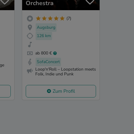
Orchestra
(7)
Augsburg
126 km
ab 800 €
SofaConcert
ige
Loop'n'Roll – Loopstation meets
Folk, Indie und Punk
Zum Profil