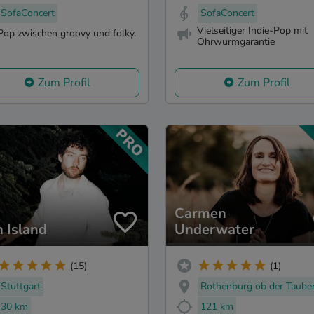
SofaConcert
SofaConcert
Vielseitiger Indie-Pop mit
Pop zwischen groovy und folky.
Ohrwurmgarantie
Zum Profil
Zum Profil
Carmen
h Island
Underwater
(15)
(1)
Stuttgart
Rothenburg ob der Taube
30 km
121 km