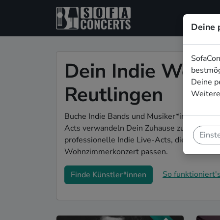
Deine 
SofaCon
Dein Indie Wohn
bestmög
Deine p
Reutlingen
Weitere
Buche Indie Bands und Musiker*innen für D
Acts verwandeln Dein Zuhause zu Deiner ga
Einst
professionelle Indie Live-Acts, die genau 
Wohnzimmerkonzert passen.
So funktioniert's
Finde Künstler*innen