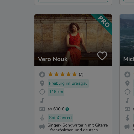
Vero Nouk
Mic
(7)
Freiburg im Breisgau
116 km
ab 600 €
SofaConcert
Singer- Songwriterin mit Gitarre
...französichen und deutsch...