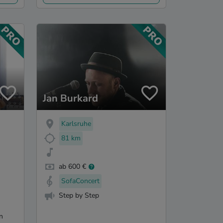
Jan Burkard
Karlsruhe
81 km
ab 600 €
SofaConcert
Step by Step
n