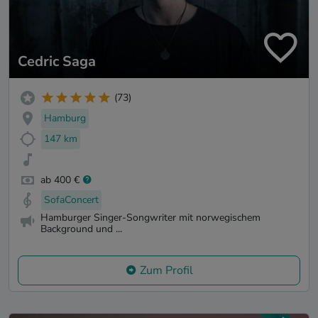
Cedric Saga
(73)
Hamburg
147 km
ab 400 €
SofaConcert
Hamburger Singer-Songwriter mit norwegischem
Background und ...
Zum Profil