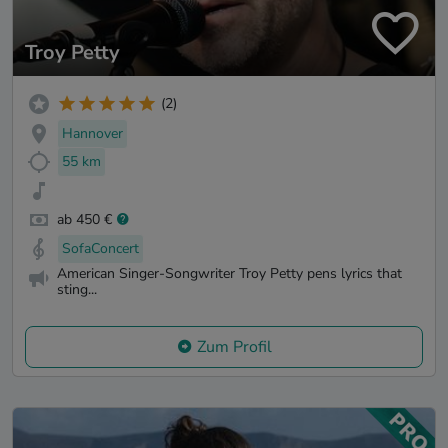
Troy Petty
(2)
Hannover
55 km
ab 450 €
SofaConcert
American Singer-Songwriter Troy Petty pens lyrics that
sting...
Zum Profil