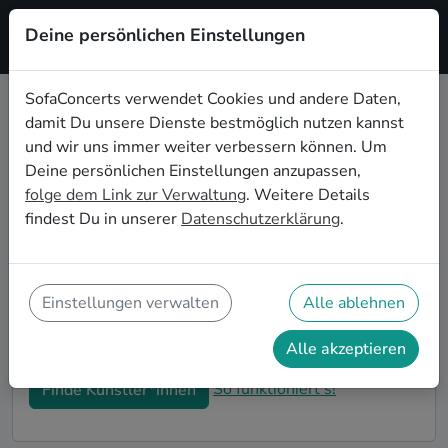
Deine persönlichen Einstellungen
Registrieren
SofaConcerts verwendet Cookies und andere Daten,
damit Du unsere Dienste bestmöglich nutzen kannst
Dein Indie Wohnzimmerkonzert in
und wir uns immer weiter verbessern können. Um
Braunschweig
Deine persönlichen Einstellungen anzupassen,
folge dem Link zur Verwaltung
. Weitere Details
Buche Indie Bands und Musiker*innen für Dein
findest Du in unserer
Datenschutzerklärung
.
Wohnzimmerkonzert in Braunschweig! Unsere Live-
Acts verwandeln Dein Zuhause zu Deiner ganz
privaten Bühne. Auf SofaConcerts findest Du
professionelle Indie Live-Acts, die genau zu Deinen
Einstellungen verwalten
Alle ablehnen
Vorstellungen und Deinem Wohnzimmerkonzert
passen.
Alle akzeptieren
So funktioniert's!
Finde Künstler*innen