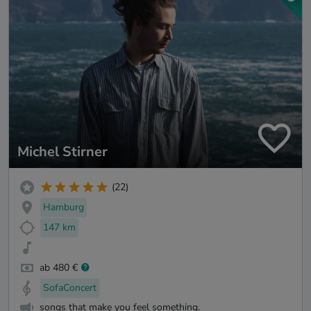
Michel Stirner
(22)
Hamburg
147 km
ab 480 €
SofaConcert
songs that make you feel something.