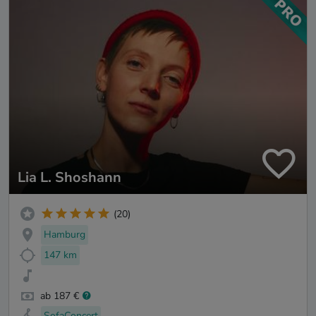
Lia L. Shoshann
(20)
Hamburg
147 km
ab 187 €
SofaConcert