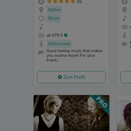
(5)
Gießen
55 km
ab 679 €
SofaConcert
Good feeling music that makes
you wanna move! For your
Event...
Zum Profil