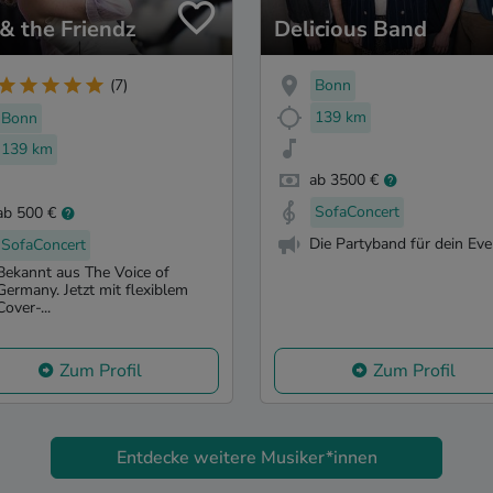
 & the Friendz
Delicious Band
Bonn
(7)
139 km
Bonn
139 km
ab 3500 €
SofaConcert
ab 500 €
Die Partyband für dein Eve
SofaConcert
Bekannt aus The Voice of
Germany. Jetzt mit flexiblem
Cover-...
Zum Profil
Zum Profil
Entdecke weitere Musiker*innen