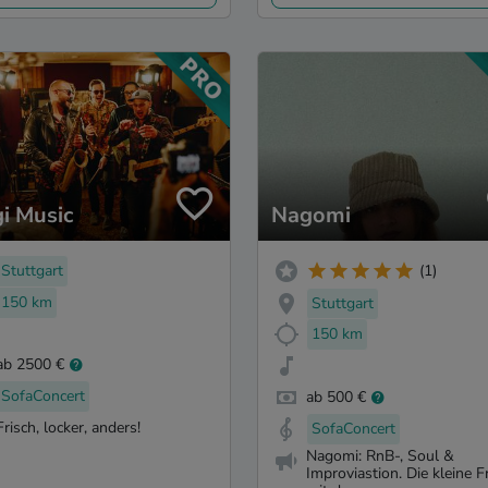
i Music
Nagomi
Stuttgart
(1)
150 km
Stuttgart
150 km
ab 2500 €
SofaConcert
ab 500 €
Frisch, locker, anders!
SofaConcert
Nagomi: RnB-, Soul &
Improviastion. Die kleine F