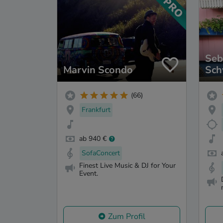
Seb
Marvin Scondo
Sch
(66)
Frankfurt
ab 940 €
SofaConcert
Finest Live Music & DJ for Your
Event.
Zum Profil