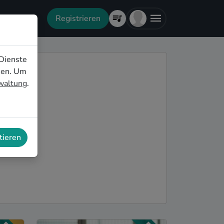
Registrieren
Dienste
nen. Um
rwaltung
.
tieren