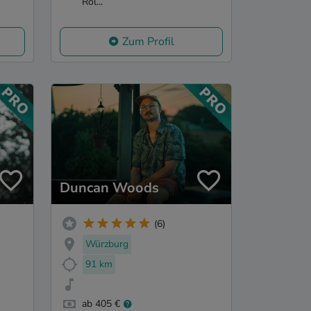
Rol...
Zum Profil
Duncan Woods
(6)
Würzburg
91 km
ab 405 €