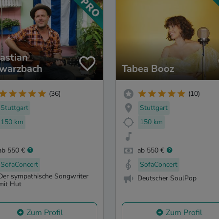
astian
warzbach
Tabea Booz
(36)
(10)
Stuttgart
Stuttgart
150 km
150 km
ab 550 €
ab 550 €
SofaConcert
SofaConcert
Der sympathische Songwriter
Deutscher SoulPop
mit Hut
Zum Profil
Zum Profil