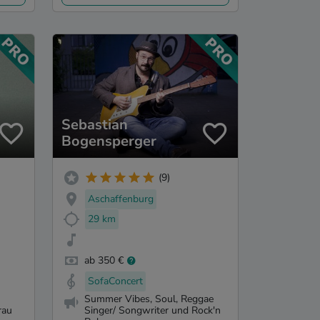
Sebastian
Bogensperger
(9)
Aschaffenburg
29 km
ab 350 €
SofaConcert
Summer Vibes, Soul, Reggae
rau
Singer/ Songwriter und Rock'n