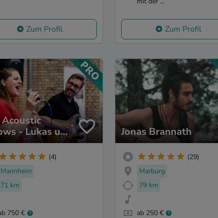
mit der ...
Zum Profil
Zum Profil
 Acoustic
lows - Lukas und
Jonas Brannath
(4)
(29)
Mannheim
Marburg
71 km
79 km
ab 750 €
ab 250 €