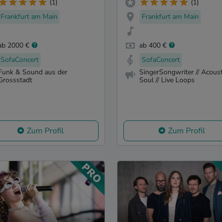
(1)
(1)
Frankfurt am Main
Frankfurt am Main
ab 2000 €
ab 400 €
SofaConcert
SofaConcert
Funk & Sound aus der
SingerSongwriter // Acoust
Grossstadt
Soul // Live Loops
Zum Profil
Zum Profil