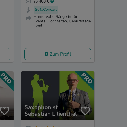
ab 400 €
SofaConcert
Humorvolle Sängerin für
Events, Hochzeiten, Geburtstage
uvm!
Zum Profil
Saxophonist
Sebastian Lilienthal