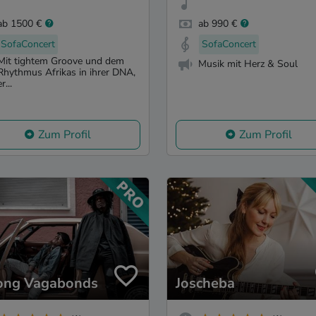
ab 1500 €
ab 990 €
SofaConcert
SofaConcert
Mit tightem Groove und dem
Musik mit Herz & Soul
Rhythmus Afrikas in ihrer DNA,
er...
Zum Profil
Zum Profil
ng Vagabonds
Joscheba