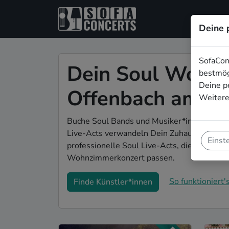
Deine 
SofaCon
Dein Soul Wohnz
bestmög
Deine p
Offenbach am M
Weitere
Buche Soul Bands und Musiker*innen für D
Live-Acts verwandeln Dein Zuhause zu Dein
Einst
professionelle Soul Live-Acts, die genau 
Wohnzimmerkonzert passen.
So funktioniert's
Finde Künstler*innen