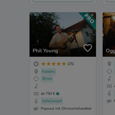
Phil Young
Ogg
(25)
Koblenz
90 km
ab 750 €
SofaConcert
Popsoul mit Ohrwurmcharakter