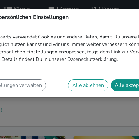
Künstler
Gastgeber
Konzerte
entdecken
finden
besuchen
persönlichen Einstellungen
certs verwendet Cookies und andere Daten, damit Du unsere 
immerkonzert in
lich nutzen kannst und wir uns immer weiter verbessern kön
ersönlichen Einstellungen anzupassen,
folge dem Link zur Ve
ain
 Details findest Du in unserer
Datenschutzerklärung
.
ein Wohnzimmerkonzert in Offenbach am Main! Unsere
er ganz privaten Bühne. Auf SofaConcerts findest Du
ellungen verwalten
Alle ablehnen
Alle akzep
zu Deinen Vorstellungen und Deinem
!