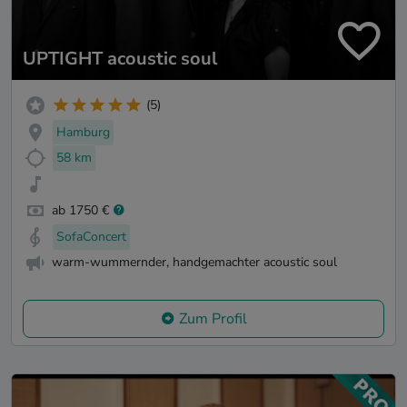
UPTIGHT acoustic soul
(5)
Hamburg
58 km
ab 1750 €
SofaConcert
warm-wummernder, handgemachter acoustic soul
Zum Profil