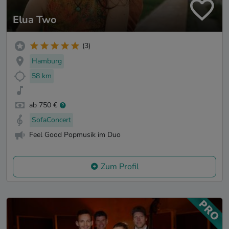
Elua Two
(3)
Hamburg
58 km
ab 750 €
SofaConcert
Feel Good Popmusik im Duo
Zum Profil