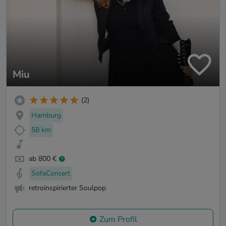
Miu
(2)
Hamburg
58 km
ab 800 €
SofaConcert
retroinspirierter Soulpop
Zum Profil