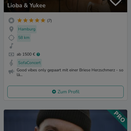
Lioba & Yukee
(7)
Hamburg
58 km
ab 1500 €
SofaConcert
Good vibes only gepaart mit einer Briese Herzschmerz - so
lä...
Zum Profil