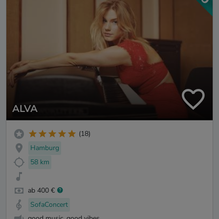
ALVA
(18)
Hamburg
58 km
ab 400 €
SofaConcert
good music, good vibes