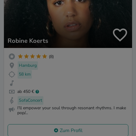
Robine Koerts
(8)
Hamburg
58 km
ab 450 €
SofaConcert
I'll empower your soul through resonant rhythms. I make
pop/...
Zum Profil