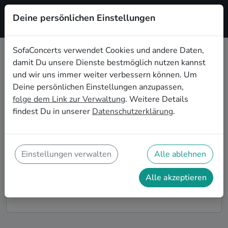
Deine persönlichen Einstellungen
Registrieren
SofaConcerts verwendet Cookies und andere Daten,
damit Du unsere Dienste bestmöglich nutzen kannst
Dein Soul Wohnzimmerkonzert in
und wir uns immer weiter verbessern können. Um
Lübeck
Deine persönlichen Einstellungen anzupassen,
folge dem Link zur Verwaltung
. Weitere Details
Buche Soul Bands und Musiker*innen für Dein
findest Du in unserer
Datenschutzerklärung
.
Wohnzimmerkonzert in Lübeck! Unsere Live-Acts
verwandeln Dein Zuhause zu Deiner ganz privaten
Bühne. Auf SofaConcerts findest Du professionelle
Soul Live-Acts, die genau zu Deinen Vorstellungen
Einstellungen verwalten
Alle ablehnen
und Deinem Wohnzimmerkonzert passen.
Alle akzeptieren
So funktioniert's!
Finde Künstler*innen