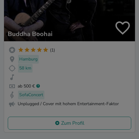
Buddha Boohai
(1)
Hamburg
58 km
ab 500 €
SofaConcert
Unplugged / Cover mit hohem Entertainment-Faktor
Zum Profil