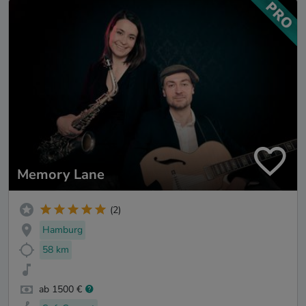
Memory Lane
(2)
Hamburg
58 km
ab 1500 €