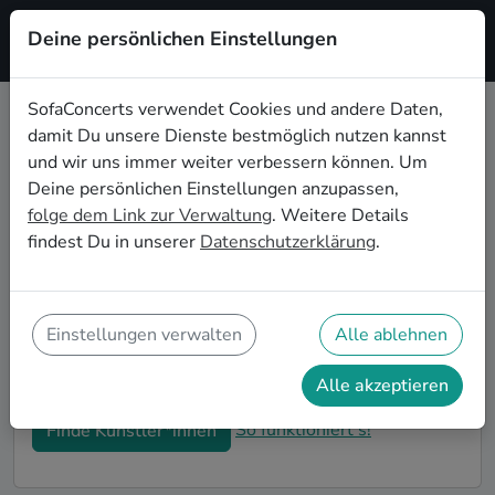
Deine persönlichen Einstellungen
Registrieren
SofaConcerts verwendet Cookies und andere Daten,
damit Du unsere Dienste bestmöglich nutzen kannst
Dein Reggae Wohnzimmerkonzert
und wir uns immer weiter verbessern können. Um
in Niedersachsen
Deine persönlichen Einstellungen anzupassen,
folge dem Link zur Verwaltung
. Weitere Details
Buche Reggae Bands und Musiker*innen für Dein
findest Du in unserer
Datenschutzerklärung
.
Wohnzimmerkonzert in Niedersachsen! Unsere Live-
Acts verwandeln Dein Zuhause zu Deiner ganz
privaten Bühne. Auf SofaConcerts findest Du
professionelle Reggae Live-Acts, die genau zu
Einstellungen verwalten
Alle ablehnen
Deinen Vorstellungen und Deinem
Wohnzimmerkonzert passen.
Alle akzeptieren
So funktioniert's!
Finde Künstler*innen