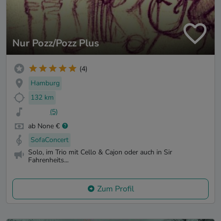
Nur Pozz/Pozz Plus
(4)
Hamburg
132 km
(5)
ab None €
SofaConcert
Solo, im Trio mit Cello & Cajon oder auch in Sir
Fahrenheits...
Zum Profil