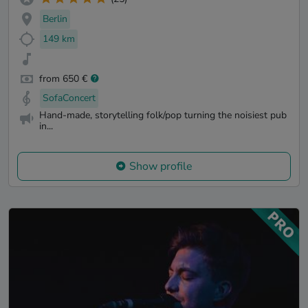
Berlin
149 km
from 650 €
SofaConcert
Hand-made, storytelling folk/pop turning the noisiest pub
in...
Show profile