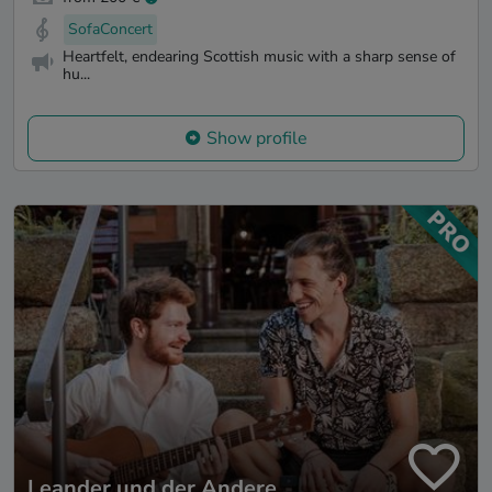
SofaConcert
Heartfelt, endearing Scottish music with a sharp sense of
hu...
Show profile
Leander und der Andere