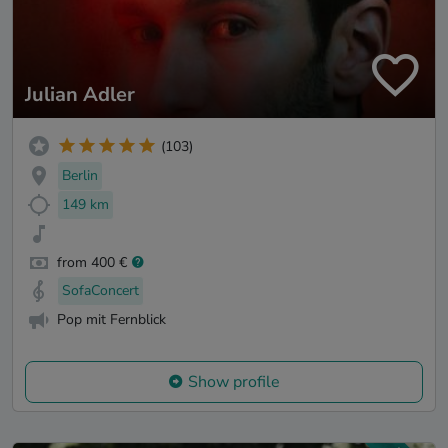
Julian Adler
(103)
Berlin
149 km
from 400 €
SofaConcert
Pop mit Fernblick
Show profile