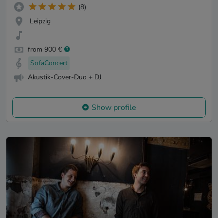
(8)
Leipzig
from 900 €
SofaConcert
Akustik-Cover-Duo + DJ
Show profile