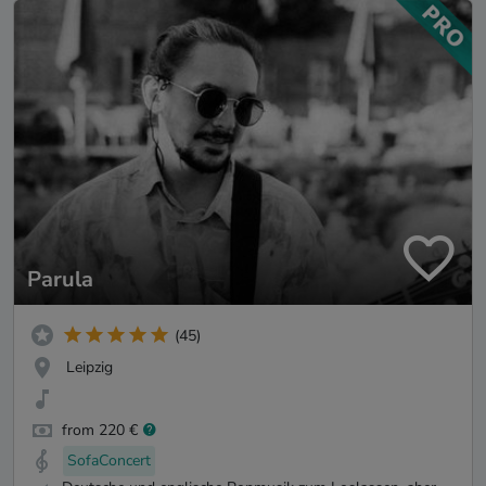
Parula
(45)
Leipzig
from 220 €
SofaConcert