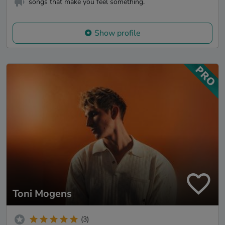
songs that make you feel something.
Show profile
Toni Mogens
(3)