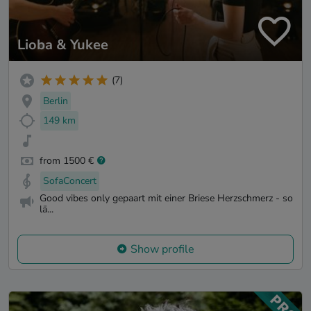
Lioba & Yukee
(7)
Berlin
149 km
from 1500 €
SofaConcert
Good vibes only gepaart mit einer Briese Herzschmerz - so
lä...
Show profile