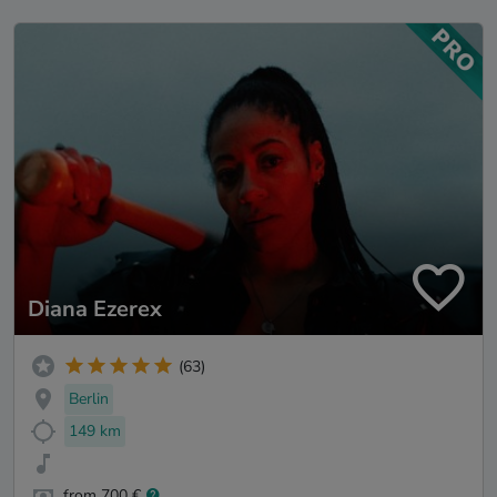
Diana Ezerex
(63)
Berlin
149 km
from 700 €