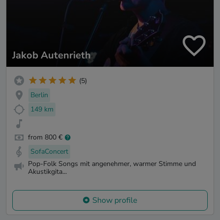
Jakob Autenrieth
(5)
Berlin
149 km
from 800 €
SofaConcert
Pop-Folk Songs mit angenehmer, warmer Stimme und
Akustikgita...
Show profile