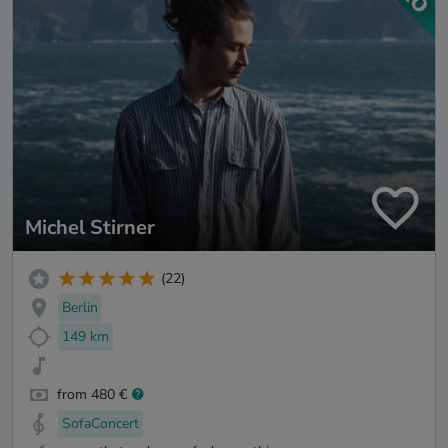
Michel Stirner
(22)
Berlin
149 km
from 480 €
SofaConcert