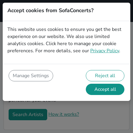
Accept cookies from SofaConcerts?
Signup
This website uses cookies to ensure you get the best
experience on our website. We also use limited
Book Pop Coverbands in Leipzig
analytics cookies.
Click here
to manage your cookie
Book a Pop Coverband in Leipzig for your next event!
preferences. For more details, see our
Privacy Policy
.
On SofaConcerts, you'll find Pop Coverbands from
Leipzig that play a wide range of songs from a list of
genres. Simply send a request to an artist to discuss
Manage Settings
Reject all
your song wishes and set requirements. On the
SofaConcerts platform, you'll find professional,
Accept all
engaging, unique Coverbands in Leipzig, that will be
perfect for your event.
How it works?
Search Artists