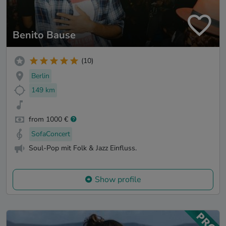
Benito Bause
(10)
Berlin
149 km
from 1000 €
SofaConcert
Soul-Pop mit Folk & Jazz Einfluss.
Show profile