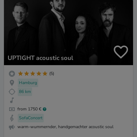
UPTIGHT acoustic soul
(5)
Hamburg
86 km
from 1750 €
SofaConcert
warm-wummernder, handgemachter acoustic soul