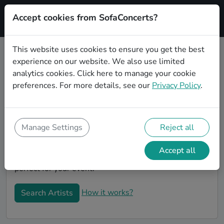
Accept cookies from SofaConcerts?
Signup
This website uses cookies to ensure you get the best
experience on our website. We also use limited
Book Pop Coverbands in Kiel
analytics cookies.
Click here
to manage your cookie
Book a Pop Coverband in Kiel for your next event! On
preferences. For more details, see our
Privacy Policy
.
SofaConcerts, you'll find Pop Coverbands from Kiel
that play a wide range of songs from a list of genres.
Simply send a request to an artist to discuss your
Manage Settings
Reject all
song wishes and set requirements. On the
SofaConcerts platform, you'll find professional,
Accept all
engaging, unique Coverbands in Kiel, that will be
perfect for your event.
How it works?
Search Artists