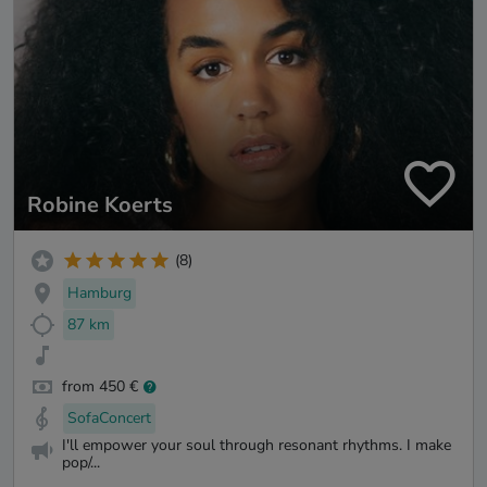
Robine Koerts
(8)
Hamburg
87 km
from 450 €
SofaConcert
I'll empower your soul through resonant rhythms. I make
pop/...