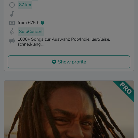
87 km
from 675 €
SofaConcert
1000+ Songs zur Auswahl: Pop/Indie, laut/leise,
schnell/lang...
Show profile