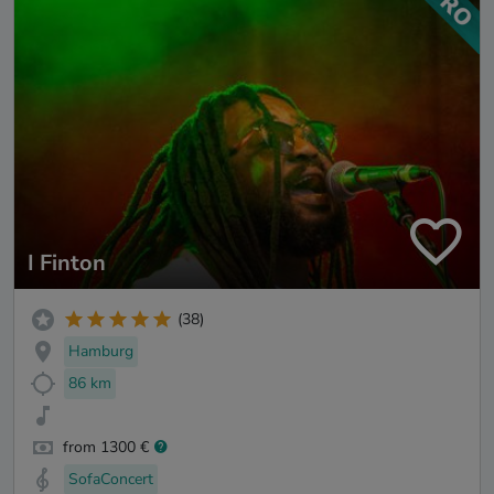
I Finton
(38)
Hamburg
86 km
from 1300 €
SofaConcert