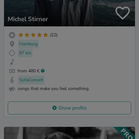
Michel Stirner
(22)
Hamburg
87 km
from 480 €
SofaConcert
songs that make you feel something.
Show profile