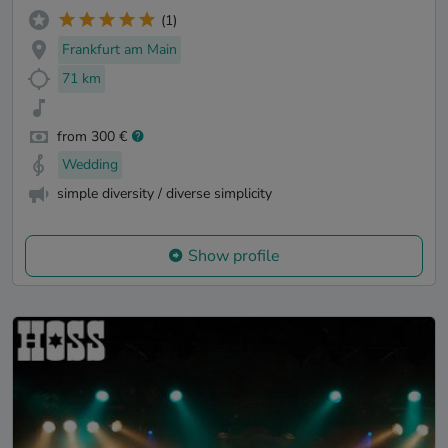
(1)
Frankfurt am Main
71 km
from 300 €
Wedding
simple diversity / diverse simplicity
Show profile