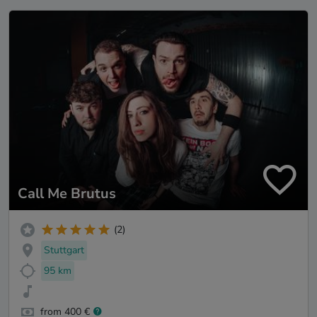
Call Me Brutus
(2)
Stuttgart
95 km
from 400 €