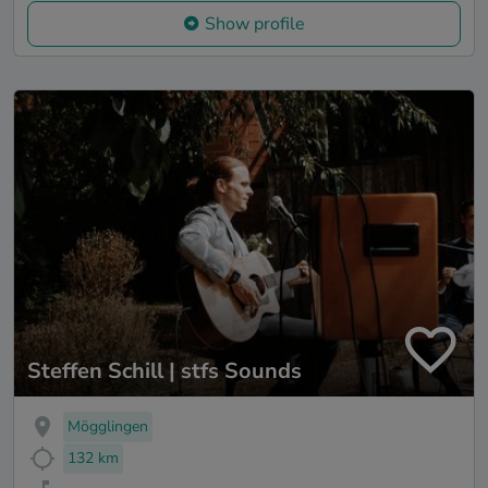
Show profile
Steffen Schill | stfs Sounds
Mögglingen
132 km