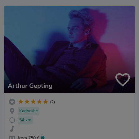
Arthur Gepting
(2)
Karlsruhe
54 km
from 750 €