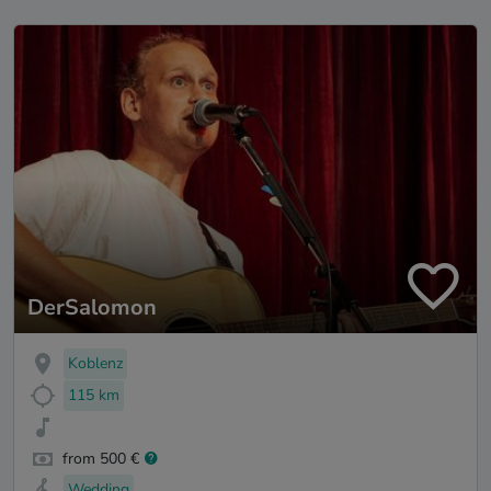
DerSalomon
Koblenz
115 km
from 500 €
Wedding