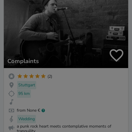
Complaints
(2)
Stuttgart
95 km
from None €
Wedding
a punk rock heart meets contemplative moments of
tranquility