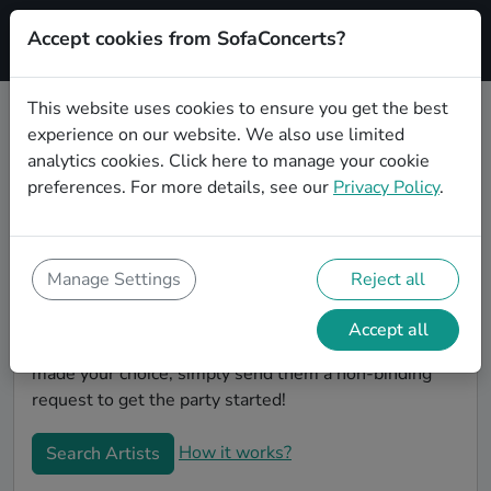
Accept cookies from SofaConcerts?
Signup
This website uses cookies to ensure you get the best
experience on our website. We also use limited
Book Punk wedding party bands in
analytics cookies.
Click here
to manage your cookie
Mannheim
preferences. For more details, see our
Privacy Policy
.
Are you looking for the perfect Punk wedding band to
play your big day in Mannheim? You're in the right
spot! At SofaConcerts you'll discover unique,
Manage Settings
Reject all
professional, creative bands that will work with you to
make your big day a success! Browse our bands, listen
Accept all
to their music, watch their videos, and when you've
made your choice, simply send them a non-binding
request to get the party started!
How it works?
Search Artists