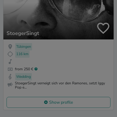
StoegerSingt
Tübingen
116 km
from 250 €
Wedding
StoegerSingt verneigt sich vor den Ramones, setzt Iggy
Pop e...
Show profile