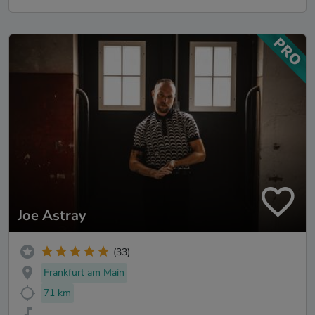
Joe Astray
(33)
Frankfurt am Main
71 km