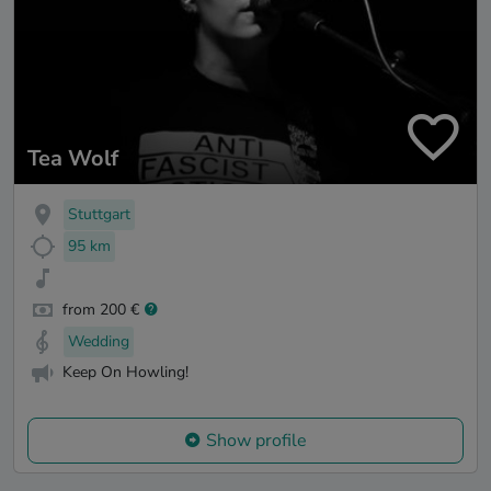
Tea Wolf
Stuttgart
95 km
from 200 €
Wedding
Keep On Howling!
Show profile