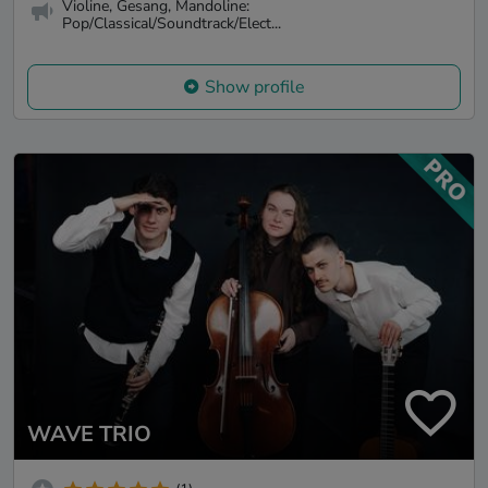
Violine, Gesang, Mandoline:
Pop/Classical/Soundtrack/Elect...
Show profile
WAVE TRIO