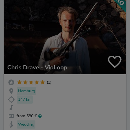
Chris Drave - VioLoop
(1)
Hamburg
147 km
from 580 €
Wedding