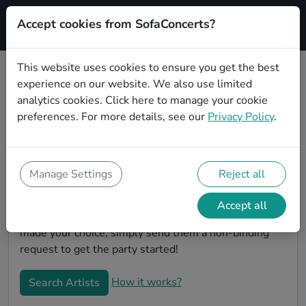
Accept cookies from SofaConcerts?
Signup
This website uses cookies to ensure you get the best
experience on our website. We also use limited
Book Instrumental wedding party
analytics cookies.
Click here
to manage your cookie
bands in Braunschweig
preferences. For more details, see our
Privacy Policy
.
Are you looking for the perfect Instrumental wedding
band to play your big day in Braunschweig? You're in
the right spot! At SofaConcerts you'll discover unique,
Manage Settings
Reject all
professional, creative bands that will work with you to
make your big day a success! Browse our bands, listen
Accept all
to their music, watch their videos, and when you've
made your choice, simply send them a non-binding
request to get the party started!
How it works?
Search Artists