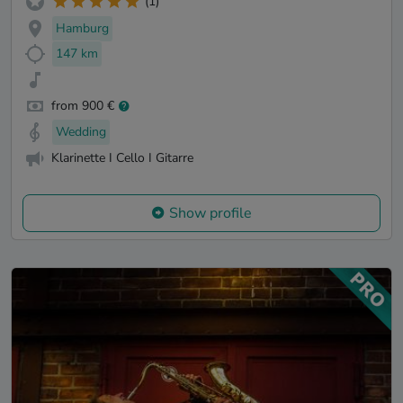
(1)
Hamburg
147 km
from 900 €
Wedding
Klarinette I Cello I Gitarre
Show profile