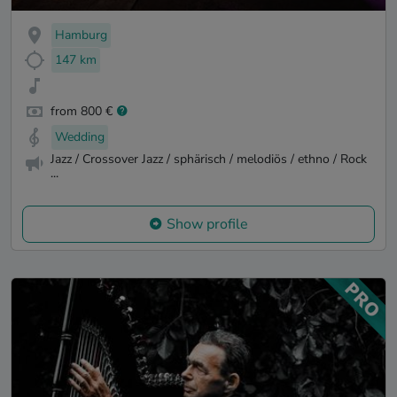
Hamburg
147 km
from 800 €
Wedding
Jazz / Crossover Jazz / sphärisch / melodiös / ethno / Rock
...
Show profile