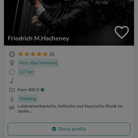
Friedrich M.Hacheney
(2)
Horn-Bad Meinberg
117 km
from 400 €
Wedding
Lateinamerikanische, keltische und klassische Musik im
zaube...
Show profile