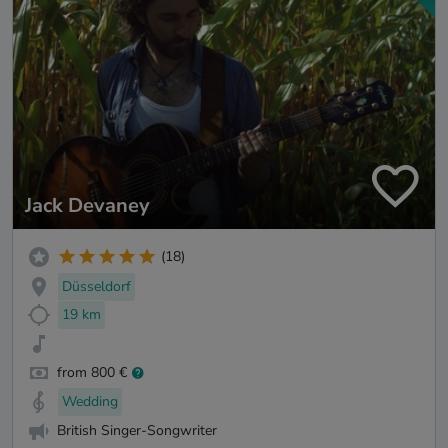
Jack Devaney
(18)
Düsseldorf
19 km
from 800 €
Wedding
British Singer-Songwriter