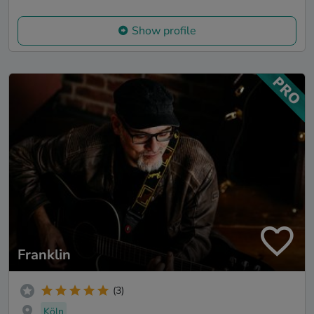
Show profile
Franklin
(3)
Köln