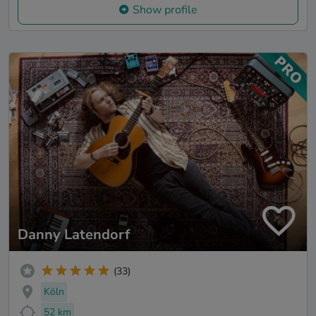
Show profile
Danny Latendorf
(33)
Köln
52 km