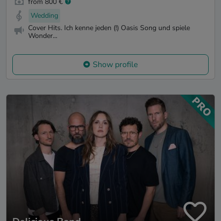
from 800 €
Wedding
Cover Hits. Ich kenne jeden (!) Oasis Song und spiele
Wonder...
Show profile