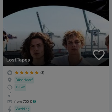
LostTapes
(3)
Düsseldorf
19 km
from 700 €
Wedding