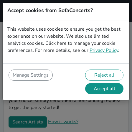
Accept cookies from SofaConcerts?
Signup
This website uses cookies to ensure you get the best
experience on our website. We also use limited
Book Rock wedding party bands in
analytics cookies.
Click here
to manage your cookie
Krefeld
preferences. For more details, see our
Privacy Policy
.
Are you looking for the perfect Rock wedding band to
play your big day in Krefeld? You're in the right spot!
At SofaConcerts you'll discover unique, professional,
Manage Settings
Reject all
creative bands that will work with you to make your
big day a success! Browse our bands, listen to their
Accept all
music, watch their videos, and when you've made
your choice, simply send them a non-binding request
to get the party started!
How it works?
Search Artists