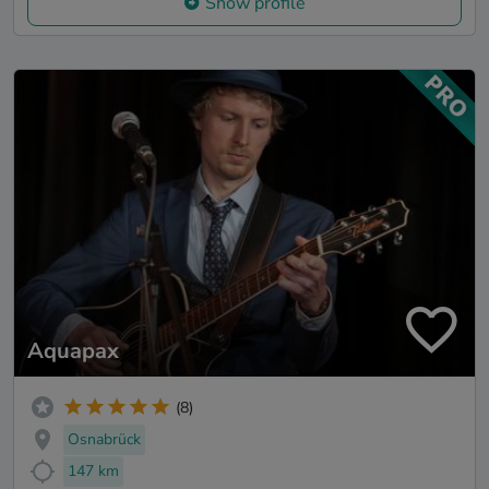
Show profile
Aquapax
(8)
Osnabrück
147 km