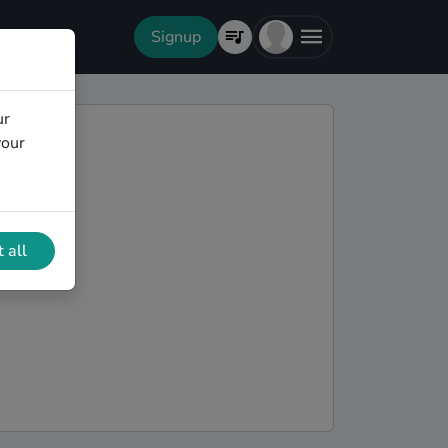
Signup
ur
your
 all