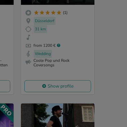
(1)
Düsseldorf
31 km
from 1200 €
Wedding
-
Coole Pop und Rock
etten
Coversongs
Show profile