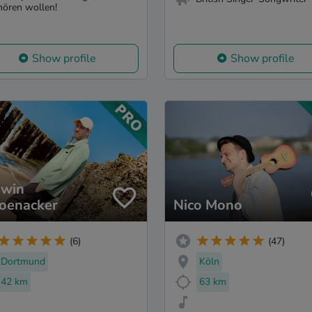
hören wollen!
Show profile
Show profile
win
oenacker
Nico Mono
(6)
(47)
Dortmund
Köln
42 km
63 km