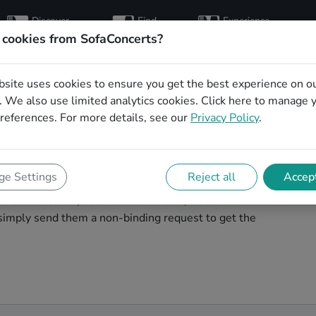
Discover
Find
Experience
artists
hosts
concerts
 cookies from SofaConcerts?
bsite uses cookies to ensure you get the best experience on o
ng party bands in
 We also use limited analytics cookies.
Click here
to manage 
references. For more details, see our
Privacy Policy
.
g band to play your big day in Oberhausen? You're in
e Settings
Reject all
Accept
ver unique, professional, creative bands that will work
wse our bands, listen to their music, watch their
simply send them a non-binding request to get the