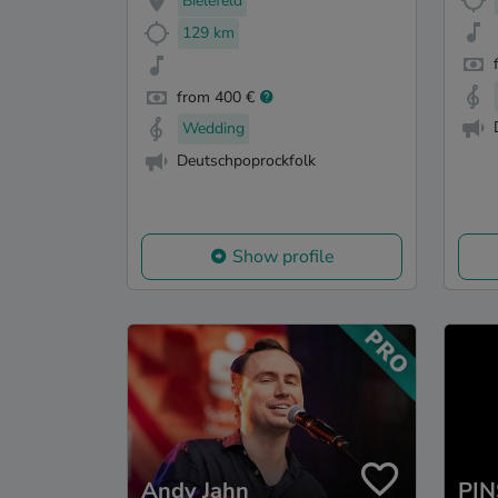
Bielefeld
129 km
from 400 €
Wedding
Deutschpoprockfolk
Show profile
Andy Jahn
PIN