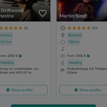
 Driftwood
hestra
Martin Singt
(1)
(27)
Koblenz
Bielefeld
137 km
130 km
from 1000 €
from 1000 €
Wedding
Wedding
Songs to contemplate, cry,
Endorphinpop mit Tiefgan
dream and drift off to.
Gitarre
Show profile
Show profile