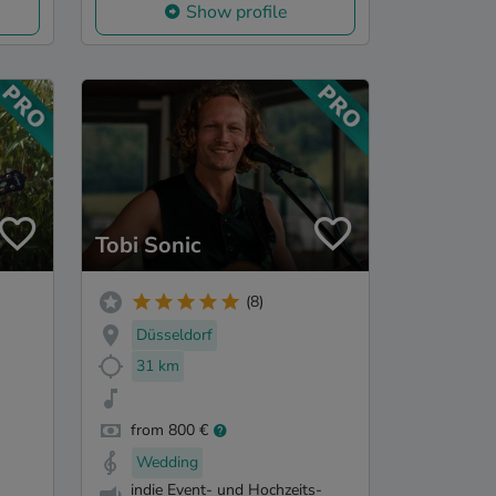
Show profile
Tobi Sonic
(8)
Düsseldorf
31 km
from 800 €
Wedding
indie Event- und Hochzeits-