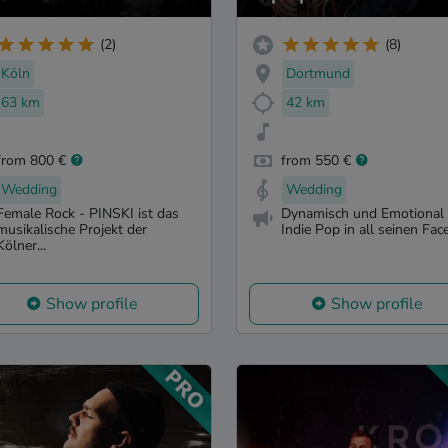
(2)
(8)
Köln
Dortmund
63 km
42 km
from 800 €
from 550 €
Wedding
Wedding
Female Rock - PINSKI ist das
Dynamisch und Emotional 
musikalische Projekt der
Indie Pop in all seinen Fac
Kölner...
Show profile
Show profile