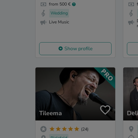
from 500 €
Wedding
Live Music
Show profile
Tileema
Del
(24)