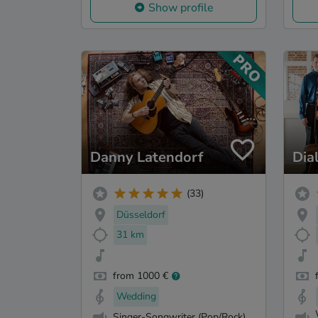
Show profile
Danny Latendorf
Dia
(33)
Düsseldorf
31 km
from 1000 €
Wedding
Singer-Songwriter (Pop/Rock)