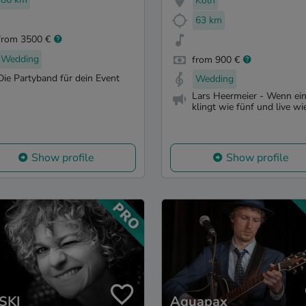
Köln
63 km
from 3500 €
Wedding
from 900 €
Die Partyband für dein Event
Wedding
Lars Heermeier - Wenn ein
klingt wie fünf und live wie 
Show profile
Show profile
SKI
Aquapax