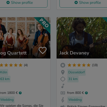
Show profile
Show profile
log Quartett
Jack Devaney
(4)
(18)
Köln
Düsseldorf
63 km
31 km
from 1800 €
from 800 €
Wedding
Wedding
Wir spielen die Songs, die Sie
British Singer-Songwriter