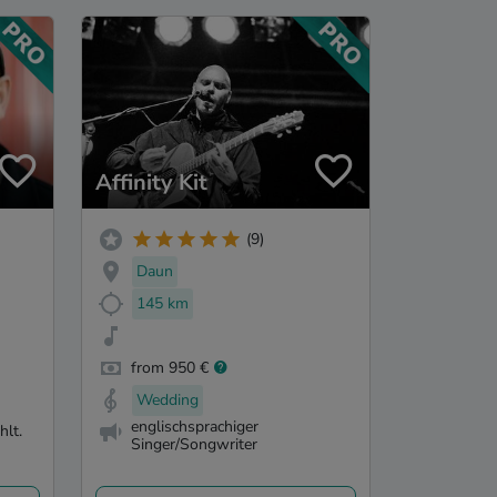
Affinity Kit
(9)
Daun
145 km
from 950 €
Wedding
englischsprachiger
hlt.
Singer/Songwriter