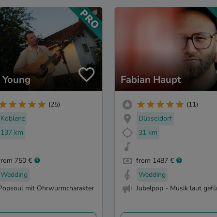
l Young
Fabian Haupt
(25)
(11)
Koblenz
Düsseldorf
137 km
31 km
from 750 €
from 1487 €
Wedding
Wedding
Popsoul mit Ohrwurmcharakter
Jubelpop - Musik laut gefü