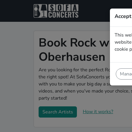
Accept
This we
Book Rock weddi
website.
cookie p
Oberhausen
Are you looking for the perfect Rock weddin
Manag
the right spot! At SofaConcerts you'll disco
with you to make your big day a success! Bro
videos, and when you've made your choice, 
party started!
How it works?
Search Artists