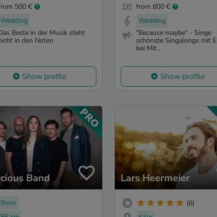
from 500 €
from 800 €
Wedding
Wedding
Das Beste in der Musik steht
"Because maybe" - Singe
nicht in den Noten
schönste Singalongs mit 
bei Mit...
Show profile
Show profile
icious Band
Lars Heermeier
Bonn
(6)
86 km