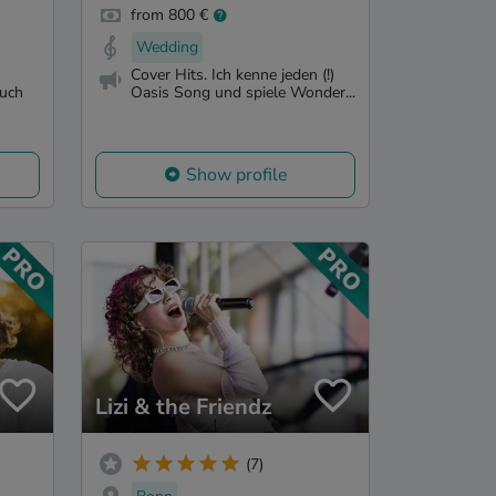
from 800 €
Wedding
Cover Hits. Ich kenne jeden (!)
Euch
Oasis Song und spiele Wonder...
Show profile
Lizi & the Friendz
(7)