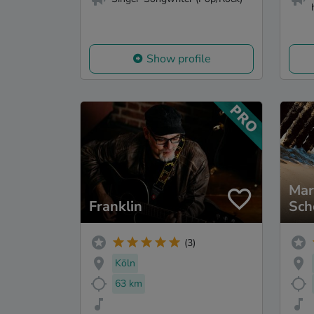
Show profile
Mar
Franklin
Sch
(3)
Köln
63 km