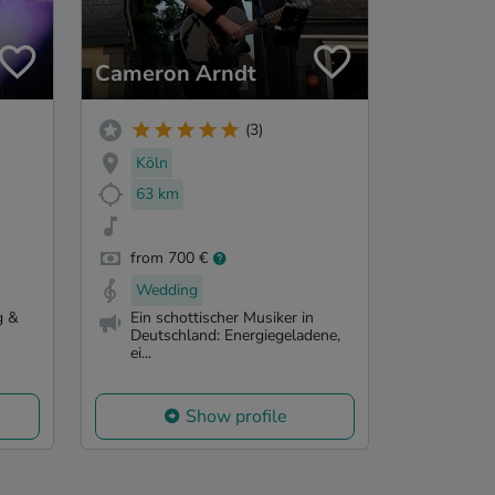
Cameron Arndt
(3)
Köln
63 km
from 700 €
Wedding
g &
Ein schottischer Musiker in
Deutschland: Energiegeladene,
ei...
Show profile