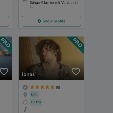
Sänger/Musiker mit Vorliebe für
I...
Show profile
Jonas
(8)
Köln
63 km