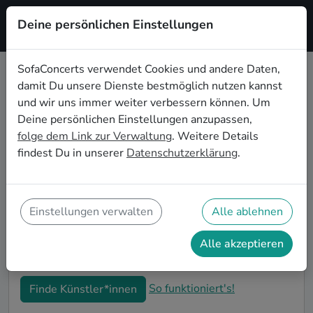
Deine persönlichen Einstellungen
Registrieren
SofaConcerts verwendet Cookies und andere Daten,
damit Du unsere Dienste bestmöglich nutzen kannst
Funk Live-Musik für die
und wir uns immer weiter verbessern können. Um
Einweihungsparty in Heilbronn
Deine persönlichen Einstellungen anzupassen,
folge dem Link zur Verwaltung
. Weitere Details
Du bist gerade in Deine neue Wohnung eingezogen
findest Du in unserer
Datenschutzerklärung
.
und möchtest jetzt die ersten Erinnerungen formen?
Mit Funk Live-Musiker*innen auf Deiner
Einweihungsparty in Heilbronn kannst Du Dir sicher
sein, dass Deine Wohnung im richtigen Glanz
Einstellungen verwalten
Alle ablehnen
erstrahlt. Auf SofaConcerts findest Du professionelle
und authentische Live-Acts, die perfekt auf Deine
Alle akzeptieren
Einweihungsparty in Heilbronn passen.
So funktioniert's!
Finde Künstler*innen