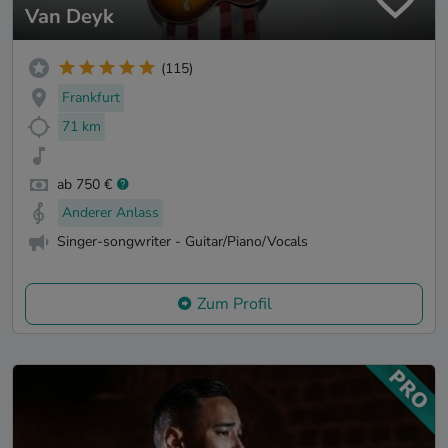
Van Deyk
(115)
Frankfurt
71 km
ab 750 €
Anderer Anlass
Singer-songwriter - Guitar/Piano/Vocals
Zum Profil