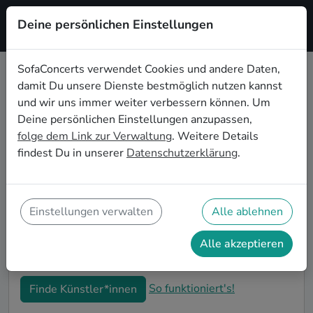
Deine persönlichen Einstellungen
Registrieren
SofaConcerts verwendet Cookies und andere Daten,
damit Du unsere Dienste bestmöglich nutzen kannst
Singer songwriter Live-Musik für
und wir uns immer weiter verbessern können. Um
die Einweihungsparty in Mannheim
Deine persönlichen Einstellungen anzupassen,
folge dem Link zur Verwaltung
. Weitere Details
Du bist gerade in Deine neue Wohnung eingezogen
findest Du in unserer
Datenschutzerklärung
.
und möchtest jetzt die ersten Erinnerungen formen?
Mit Singer songwriter Live-Musiker*innen auf Deiner
Einweihungsparty in Mannheim kannst Du Dir sicher
sein, dass Deine Wohnung im richtigen Glanz
Einstellungen verwalten
Alle ablehnen
erstrahlt. Auf SofaConcerts findest Du professionelle
und authentische Live-Acts, die perfekt auf Deine
Alle akzeptieren
Einweihungsparty in Mannheim passen.
So funktioniert's!
Finde Künstler*innen