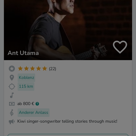
Ant Utama
(22)
Koblenz
115 km
ab 800 €
Anderer Anlass
Kiwi singer-songwriter telling stories through music!