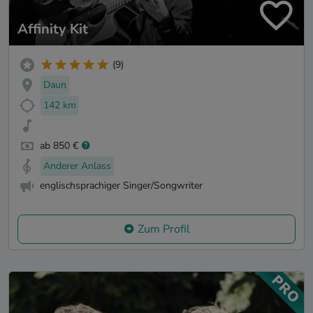
Affinity Kit
(9)
Daun
142 km
ab 850 €
Anderer Anlass
englischsprachiger Singer/Songwriter
Zum Profil