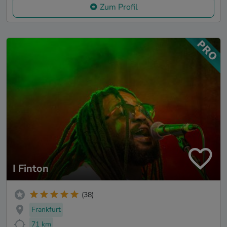
Zum Profil
I Finton
(38)
Frankfurt
71 km